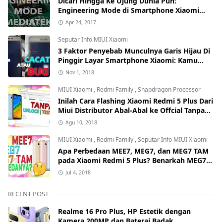
Dicari Hingga Ke Ujung Dunia Pun:
Engineering Mode di Smartphone Xiaomi
Kamu Hilang? Ini Tutorial Cara
Apr 24, 2017
Mengembalikannya
Seputar Info MIUI Xiaomi
3 Faktor Penyebab Munculnya Garis Hijau Di
Pinggir Layar Smartphone Xiaomi: Kamu
yang Mana?
Nov 1, 2018
MIUI Xiaomi
,
Redmi Family
,
Snapdragon Processor
Inilah Cara Flashing Xiaomi Redmi 5 Plus Dari
Miui Distributor Abal-Abal ke Offcial Tanpa
Test Point dan Tanpa Unlock Bootloader
Agu 10, 2018
MIUI Xiaomi
,
Redmi Family
,
Seputar Info MIUI Xiaomi
Apa Perbedaan MEE7, MEG7, dan MEG7 TAM
pada Xiaomi Redmi 5 Plus? Benarkah MEG7
TAM Tidak Bisa Unlock Bootloader?
Jul 4, 2018
RECENT POST
Realme 16 Pro Plus, HP Estetik dengan
Kamera 200MP dan Baterai Badak