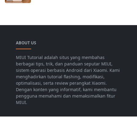
ABOUT US
MIUI Tutorial adalah situs yang membahas
berbagai tips, trik, dan panduan seputar MIUI,
sistem operasi berbasis Android dari Xiaomi. Kami
menghadirkan tutorial flashing, modifikasi,
optimalisasi, serta review perangkat Xiaomi.
Dengan konten yang informatif, kami membantu
pengguna memahami dan memaksimalkan fitur
MIUI.
LEARN MORE
Periklanan