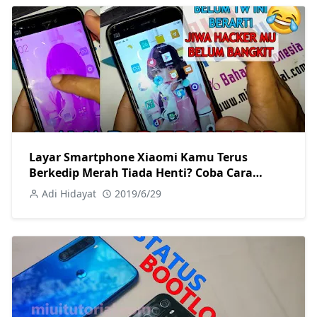
Layar Smartphone Xiaomi Kamu Terus
Berkedip Merah Tiada Henti? Coba Cara
Memperbaiki Berikut! Tanpa Root Sama
Adi Hidayat
2019/6/29
Sekali