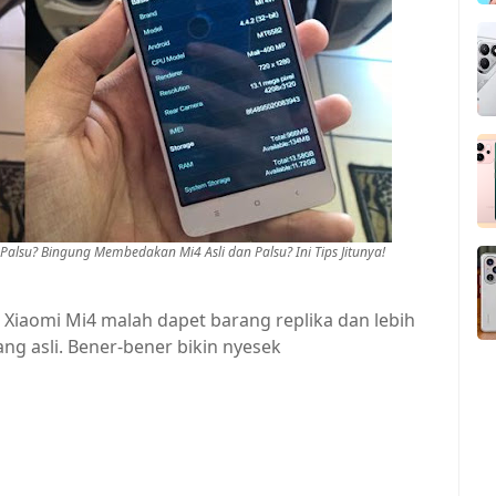
Palsu? Bingung Membedakan Mi4 Asli dan Palsu? Ini Tips Jitunya!
 Xiaomi Mi4 malah dapet barang replika dan lebih
ang asli. Bener-bener bikin nyesek