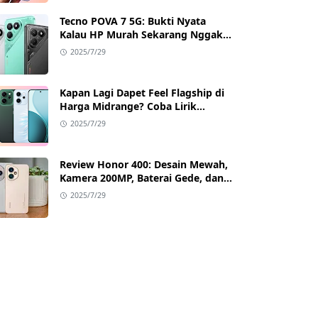
Tecno POVA 7 5G: Bukti Nyata
Kalau HP Murah Sekarang Nggak
Main-Main Lagi
2025/7/29
Kapan Lagi Dapet Feel Flagship di
Harga Midrange? Coba Lirik
Reno14 Pro 5G!
2025/7/29
Review Honor 400: Desain Mewah,
Kamera 200MP, Baterai Gede, dan
Google Full Akses
2025/7/29