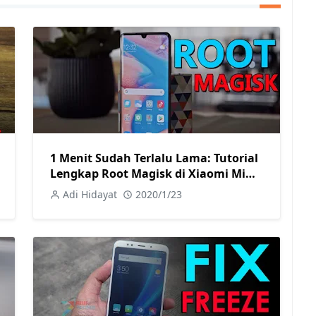
1 Menit Sudah Terlalu Lama: Tutorial
Lengkap Root Magisk di Xiaomi Mi
Note 10/PRO
Adi Hidayat
2020/1/23