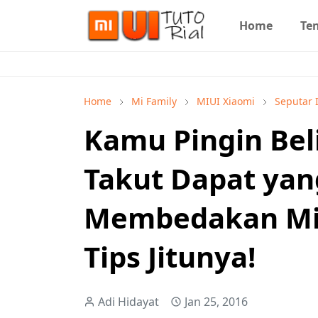
Home
Te
Home
Mi Family
MIUI Xiaomi
Seputar 
Kamu Pingin Beli
Takut Dapat yan
Membedakan Mi4 
Tips Jitunya!
Adi Hidayat
Jan 25, 2016