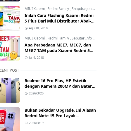
Mana?
MIUI Xiaomi
,
Redmi Family
,
Snapdragon Processor
Inilah Cara Flashing Xiaomi Redmi
5 Plus Dari Miui Distributor Abal-
Abal ke Offcial Tanpa Test Point
Agu 10, 2018
dan Tanpa Unlock Bootloader
MIUI Xiaomi
,
Redmi Family
,
Seputar Info MIUI Xiaomi
Apa Perbedaan MEE7, MEG7, dan
MEG7 TAM pada Xiaomi Redmi 5
Plus? Benarkah MEG7 TAM Tidak
Jul 4, 2018
Bisa Unlock Bootloader?
CENT POST
Realme 16 Pro Plus, HP Estetik
dengan Kamera 200MP dan Baterai
Badak
2026/3/20
Bukan Sekadar Upgrade, Ini Alasan
Redmi Note 15 Pro Layak
Dipertimbangkan
2026/3/19