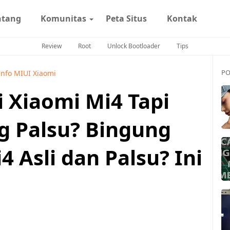
ntang
Komunitas
Peta Situs
Kontak
Review
Root
Unlock Bootloader
Tips
PO
Info MIUI Xiaomi
 Xiaomi Mi4 Tapi
g Palsu? Bingung
Asli dan Palsu? Ini