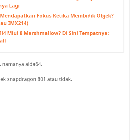
nya Lagi
t Mendapatkan Fokus Ketika Membidik Objek?
tau IMX214)
4 Miui 8 Marshmallow? Di Sini Tempatnya:
all
e, namanya aida64.
tek snapdragon 801 atau tidak.