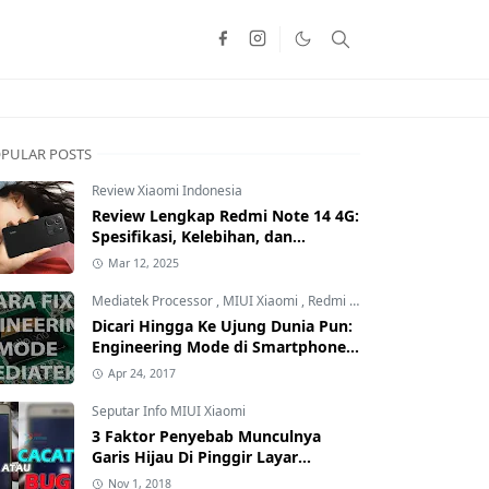
PULAR POSTS
Review Xiaomi Indonesia
Review Lengkap Redmi Note 14 4G:
Spesifikasi, Kelebihan, dan
Kekurangan!
Mar 12, 2025
Mediatek Processor
,
MIUI Xiaomi
,
Redmi Family
Dicari Hingga Ke Ujung Dunia Pun:
Engineering Mode di Smartphone
Xiaomi Kamu Hilang? Ini Tutorial
Apr 24, 2017
Cara Mengembalikannya
Seputar Info MIUI Xiaomi
3 Faktor Penyebab Munculnya
Garis Hijau Di Pinggir Layar
Smartphone Xiaomi: Kamu yang
Nov 1, 2018