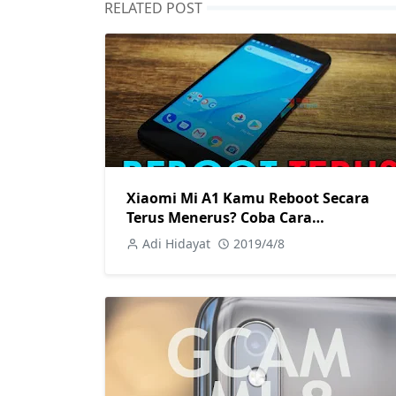
RELATED POST
Xiaomi Mi A1 Kamu Reboot Secara
Terus Menerus? Coba Cara
Memperbaikinya Berikut Ini!
Adi Hidayat
2019/4/8