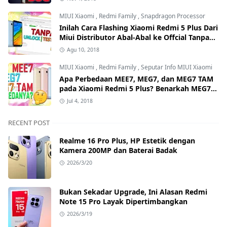
MIUI Xiaomi
,
Redmi Family
,
Snapdragon Processor
Inilah Cara Flashing Xiaomi Redmi 5 Plus Dari
Miui Distributor Abal-Abal ke Offcial Tanpa
Test Point dan Tanpa Unlock Bootloader
Agu 10, 2018
MIUI Xiaomi
,
Redmi Family
,
Seputar Info MIUI Xiaomi
Apa Perbedaan MEE7, MEG7, dan MEG7 TAM
pada Xiaomi Redmi 5 Plus? Benarkah MEG7
TAM Tidak Bisa Unlock Bootloader?
Jul 4, 2018
RECENT POST
Realme 16 Pro Plus, HP Estetik dengan
Kamera 200MP dan Baterai Badak
2026/3/20
Bukan Sekadar Upgrade, Ini Alasan Redmi
Note 15 Pro Layak Dipertimbangkan
2026/3/19