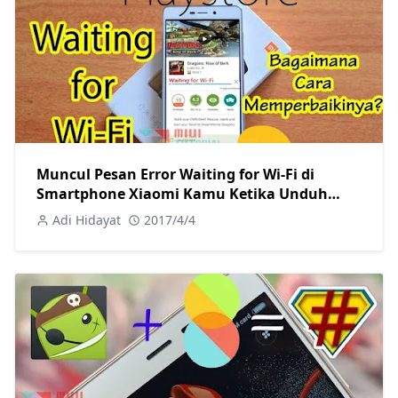
Muncul Pesan Error Waiting for Wi-Fi di
Smartphone Xiaomi Kamu Ketika Unduh
Aplikasi dan Game Playstore? Praktekkan
Adi Hidayat
2017/4/4
Tutorial Cara Memperbaikinya Berikut Ini!