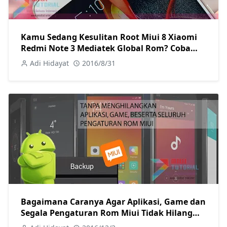
Kamu Sedang Kesulitan Root Miui 8 Xiaomi
Redmi Note 3 Mediatek Global Rom? Coba
Dulu Tutorial Ini! Baru Bilang Sulit
Adi Hidayat
2016/8/31
Bagaimana Caranya Agar Aplikasi, Game dan
Segala Pengaturan Rom Miui Tidak Hilang
Setelah Update Rom? Ini Tutorial