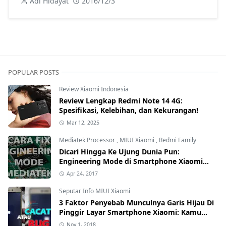
Adi Hidayat
2016/12/3
Lengkapnya + Video
POPULAR POSTS
Review Xiaomi Indonesia
Review Lengkap Redmi Note 14 4G:
Spesifikasi, Kelebihan, dan Kekurangan!
Mar 12, 2025
Mediatek Processor
,
MIUI Xiaomi
,
Redmi Family
Dicari Hingga Ke Ujung Dunia Pun:
Engineering Mode di Smartphone Xiaomi
Kamu Hilang? Ini Tutorial Cara
Apr 24, 2017
Mengembalikannya
Seputar Info MIUI Xiaomi
3 Faktor Penyebab Munculnya Garis Hijau Di
Pinggir Layar Smartphone Xiaomi: Kamu
yang Mana?
Nov 1, 2018