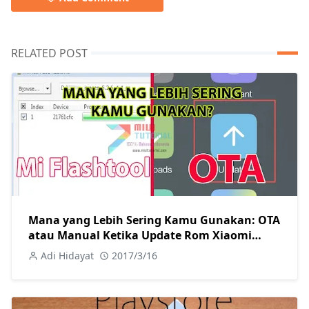
RELATED POST
Mana yang Lebih Sering Kamu Gunakan: OTA
atau Manual Ketika Update Rom Xiaomi
Miui? Berbagi Kebiasaan Admin
Adi Hidayat
2017/3/16
Miuitutorial.com