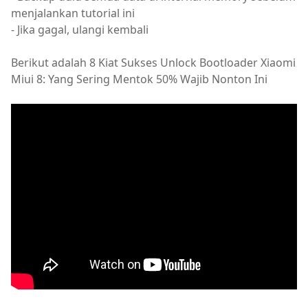
menjalankan tutorial ini
- Jika gagal, ulangi kembali
Berikut adalah 8 Kiat Sukses Unlock Bootloader Xiaomi
Miui 8: Yang Sering Mentok 50% Wajib Nonton Ini