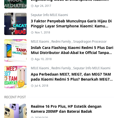
Kamu Hilang? Ini Tutorial Cara
Apr 24, 2017
Mengembalikannya
Seputar Info MIUI Xiaomi
3 Faktor Penyebab Munculnya Garis Hijau Di
Pinggir Layar Smartphone Xiaomi: Kamu
yang Mana?
Nov 1, 2018
MIUI Xiaomi
,
Redmi Family
,
Snapdragon Processor
Inilah Cara Flashing Xiaomi Redmi 5 Plus Dari
Miui Distributor Abal-Abal ke Offcial Tanpa
Test Point dan Tanpa Unlock Bootloader
Agu 10, 2018
MIUI Xiaomi
,
Redmi Family
,
Seputar Info MIUI Xiaomi
Apa Perbedaan MEE7, MEG7, dan MEG7 TAM
pada Xiaomi Redmi 5 Plus? Benarkah MEG7
TAM Tidak Bisa Unlock Bootloader?
Jul 4, 2018
RECENT POST
Realme 16 Pro Plus, HP Estetik dengan
Kamera 200MP dan Baterai Badak
2026/3/20