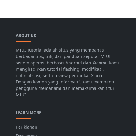
ABOUT US
MIUI Tutorial adalah situs yang membahas
berbagai tips, trik, dan panduan seputar MIUI,
sistem operasi berbasis Android dari Xiaomi. Kami
menghadirkan tutorial flashing, modifikasi,
optimalisasi, serta review perangkat Xiaomi.
Dengan konten yang informatif, kami membantu
pengguna memahami dan memaksimalkan fitur
MIUI.
LEARN MORE
Periklanan
Disclaimer