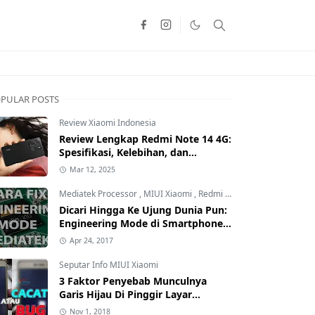
PULAR POSTS
Review Xiaomi Indonesia
Review Lengkap Redmi Note 14 4G:
Spesifikasi, Kelebihan, dan
Kekurangan!
Mar 12, 2025
Mediatek Processor
,
MIUI Xiaomi
,
Redmi Family
Dicari Hingga Ke Ujung Dunia Pun:
Engineering Mode di Smartphone
Xiaomi Kamu Hilang? Ini Tutorial
Apr 24, 2017
Cara Mengembalikannya
Seputar Info MIUI Xiaomi
3 Faktor Penyebab Munculnya
Garis Hijau Di Pinggir Layar
Smartphone Xiaomi: Kamu yang
Nov 1, 2018