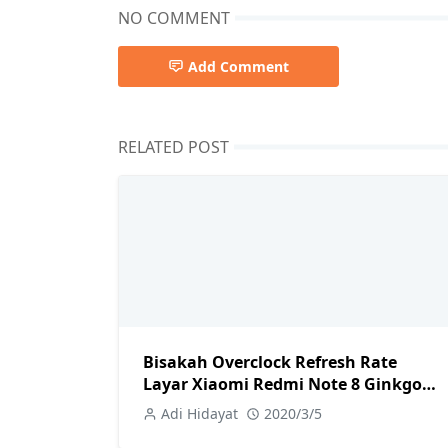
NO COMMENT
Add Comment
RELATED POST
Bisakah Overclock Refresh Rate
Layar Xiaomi Redmi Note 8 Ginkgo
Jadi 68 HZ? Ini Tutorial Caranya
Adi Hidayat
2020/3/5