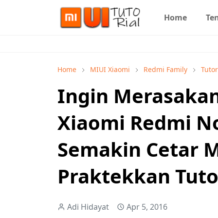
Home
Te
Home
MIUI Xiaomi
Redmi Family
Tuto
Ingin Merasakan
Xiaomi Redmi N
Semakin Cetar
Praktekkan Tutor
Adi Hidayat
Apr 5, 2016