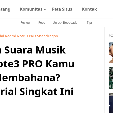
ntang
Komunitas
Peta Situs
Kontak
Review
Root
Unlock Bootloader
Tips
PO
rial Redmi Note 3 PRO Snapdragon
 Suara Musik
ote3 PRO Kamu
 Membahana?
ial Singkat Ini