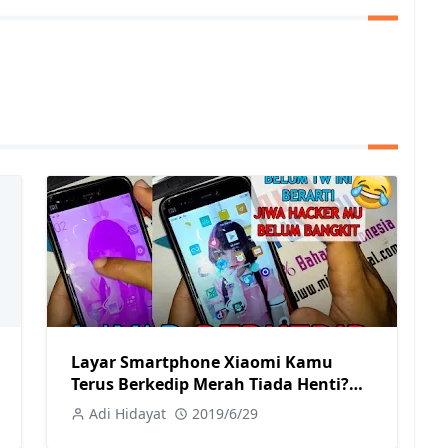
Layar Smartphone Xiaomi Kamu
Terus Berkedip Merah Tiada Henti?
Coba Cara Memperbaiki Berikut!
Adi Hidayat
2019/6/29
Tanpa Root Sama Sekali