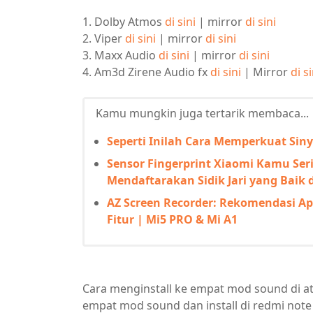
1. Dolby Atmos
di sini
| mirror
di sini
2. Viper
di sini
| mirror
di sini
3. Maxx Audio
di sini
| mirror
di sini
4. Am3d Zirene Audio fx
di sini
| Mirror
di si
Kamu mungkin juga tertarik membaca...
Seperti Inilah Cara Memperkuat Sin
Sensor Fingerprint Xiaomi Kamu Seri
Mendaftarakan Sidik Jari yang Baik 
AZ Screen Recorder: Rekomendasi A
Fitur | Mi5 PRO & Mi A1
Cara menginstall ke empat mod sound di at
empat mod sound dan install di redmi note 