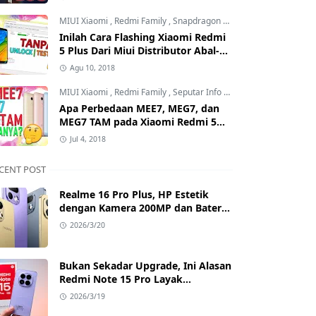
Mana?
MIUI Xiaomi
,
Redmi Family
,
Snapdragon Processor
Inilah Cara Flashing Xiaomi Redmi
5 Plus Dari Miui Distributor Abal-
Abal ke Offcial Tanpa Test Point
Agu 10, 2018
dan Tanpa Unlock Bootloader
MIUI Xiaomi
,
Redmi Family
,
Seputar Info MIUI Xiaomi
Apa Perbedaan MEE7, MEG7, dan
MEG7 TAM pada Xiaomi Redmi 5
Plus? Benarkah MEG7 TAM Tidak
Jul 4, 2018
Bisa Unlock Bootloader?
CENT POST
Realme 16 Pro Plus, HP Estetik
dengan Kamera 200MP dan Baterai
Badak
2026/3/20
Bukan Sekadar Upgrade, Ini Alasan
Redmi Note 15 Pro Layak
Dipertimbangkan
2026/3/19