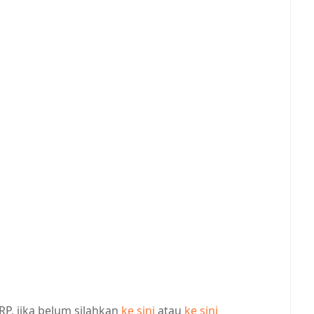
P, jika belum silahkan
ke sini
atau
ke sini