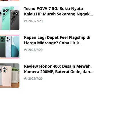
Tecno POVA 7 5G: Bukti Nyata
Kalau HP Murah Sekarang Nggak
Main-Main Lagi
2025/7/29
Kapan Lagi Dapet Feel Flagship di
Harga Midrange? Coba Lirik
Reno14 Pro 5G!
2025/7/29
Review Honor 400: Desain Mewah,
Kamera 200MP, Baterai Gede, dan
Google Full Akses
2025/7/29