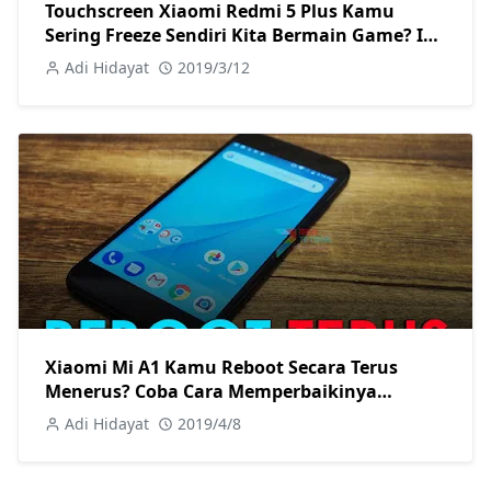
Touchscreen Xiaomi Redmi 5 Plus Kamu
Sering Freeze Sendiri Kita Bermain Game? Ini
Cara Memperbaikinya!
Adi Hidayat
2019/3/12
Xiaomi Mi A1 Kamu Reboot Secara Terus
Menerus? Coba Cara Memperbaikinya
Berikut Ini!
Adi Hidayat
2019/4/8