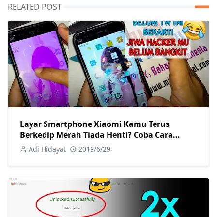
RELATED POST
Layar Smartphone Xiaomi Kamu Terus
Berkedip Merah Tiada Henti? Coba Cara
Memperbaiki Berikut! Tanpa Root Sama
Adi Hidayat
2019/6/29
Sekali