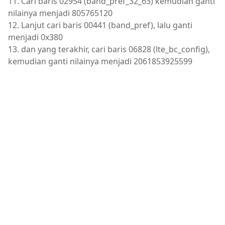
11. Cari baris 02954 (band_pref_32_63) kemudian ganti
nilainya menjadi 805765120
12. Lanjut cari baris 00441 (band_pref), lalu ganti
menjadi 0x380
13. dan yang terakhir, cari baris 06828 (lte_bc_config),
kemudian ganti nilainya menjadi 2061853925599