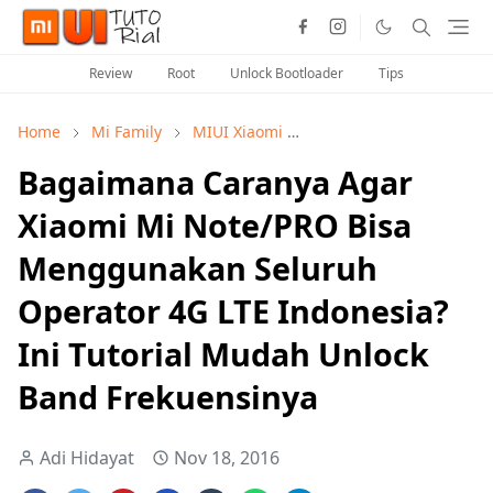
Review
Root
Unlock Bootloader
Tips
Home
Mi Family
MIUI Xiaomi
Tutorial Xiaomi Mi Not
Bagaimana Caranya Agar
Xiaomi Mi Note/PRO Bisa
Menggunakan Seluruh
Operator 4G LTE Indonesia?
Ini Tutorial Mudah Unlock
Band Frekuensinya
Adi Hidayat
Nov 18, 2016