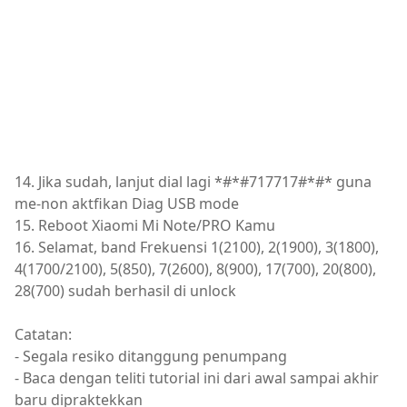
14. Jika sudah, lanjut dial lagi *#*#717717#*#* guna
me-non aktfikan Diag USB mode
15. Reboot Xiaomi Mi Note/PRO Kamu
16. Selamat, band Frekuensi 1(2100), 2(1900), 3(1800),
4(1700/2100), 5(850), 7(2600), 8(900), 17(700), 20(800),
28(700) sudah berhasil di unlock
Catatan:
- Segala resiko ditanggung penumpang
- Baca dengan teliti tutorial ini dari awal sampai akhir
baru dipraktekkan