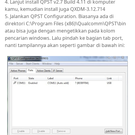
4. Lanjut install QPST v2.7 Build 4.11 di komputer
kamu, kemudian install juga QXDM-3.12.714
5. Jalankan QPST Configuration. Biasanya ada di
direktori C:\Program Files (x86)\Qualcomm\QPST\bin
atau bisa juga dengan mengetikkan pada kolom
pencarian windows. Lalu pindah ke bagian tab port,
nanti tampilannya akan seperti gambar di bawah ini: