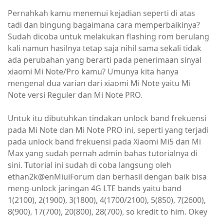
Pernahkah kamu menemui kejadian seperti di atas
tadi dan bingung bagaimana cara memperbaikinya?
Sudah dicoba untuk melakukan flashing rom berulang
kali namun hasilnya tetap saja nihil sama sekali tidak
ada perubahan yang berarti pada penerimaan sinyal
xiaomi Mi Note/Pro kamu? Umunya kita hanya
mengenal dua varian dari xiaomi Mi Note yaitu Mi
Note versi Reguler dan Mi Note PRO.
Untuk itu dibutuhkan tindakan unlock band frekuensi
pada Mi Note dan Mi Note PRO ini, seperti yang terjadi
pada unlock band frekuensi pada Xiaomi Mi5 dan Mi
Max yang sudah pernah admin bahas tutorialnya di
sini. Tutorial ini sudah di coba langsung oleh
ethan2k@enMiuiForum dan berhasil dengan baik bisa
meng-unlock jaringan 4G LTE bands yaitu band
1(2100), 2(1900), 3(1800), 4(1700/2100), 5(850), 7(2600),
8(900), 17(700), 20(800), 28(700), so kredit to him. Okey