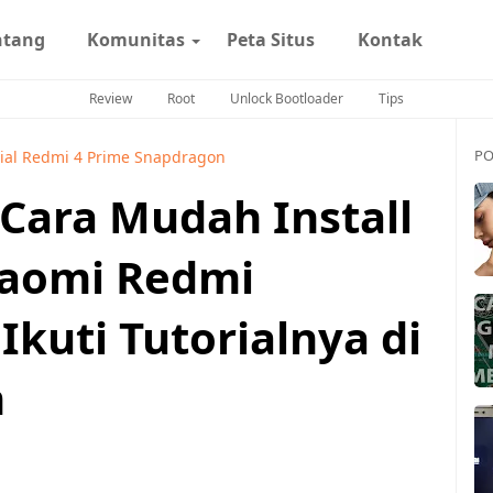
ntang
Komunitas
Peta Situs
Kontak
Review
Root
Unlock Bootloader
Tips
PO
rial Redmi 4 Prime Snapdragon
Cara Mudah Install
iaomi Redmi
kuti Tutorialnya di
m