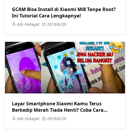
GCAM Bisa Install di Xiaomi Mi8 Tanpa Root?
Ini Tutorial Cara Lengkapnya!
Adi Hidayat
2019/6/20
Layar Smartphone Xiaomi Kamu Terus
Berkedip Merah Tiada Henti? Coba Cara
Memperbaiki Berikut! Tanpa Root Sama
Adi Hidayat
2019/6/29
Sekali