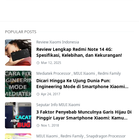
POPULAR POSTS
Review Xiaomi Indonesia
Review Lengkap Redmi Note 14 4G:
Spesifikasi, Kelebihan, dan Kekurangan!
Mar 12, 2025
Mediatek Processor
,
MIUI Xiaomi
,
Redmi Family
Dicari Hingga Ke Ujung Dunia Pun:
Engineering Mode di Smartphone Xiaomi
Kamu Hilang? Ini Tutorial Cara
Apr 24, 2017
Mengembalikannya
Seputar Info MIUI Xiaomi
3 Faktor Penyebab Munculnya Garis Hijau Di
Pinggir Layar Smartphone Xiaomi: Kamu
yang Mana?
Nov 1, 2018
MIUI Xiaomi
,
Redmi Family
,
Snapdragon Processor