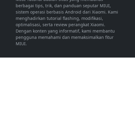
berbagai tips, trik, dan panduan seputar MIUI,
sistem operasi berbasis Android dari Xiaomi. Kami
menghadirkan tutorial flashing, modifikasi,
optimalisasi, serta review perangkat Xiaomi.
Dengan konten yang informatif, kami membantu
pengguna memahami dan memaksimalkan fitur
MIUI.
LEARN MORE
Periklanan
Disclaimer
Persyaratan Layanan
Kebijakan Privasi
FOLLOW US