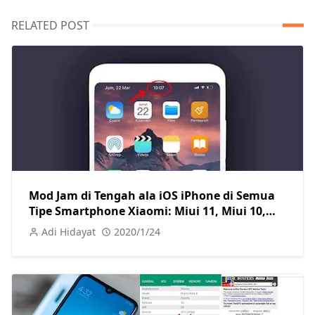
RELATED POST
Mod Jam di Tengah ala iOS iPhone di Semua
Tipe Smartphone Xiaomi: Miui 11, Miui 10,
Miui 9, Miui 8, Miui 7 are Welcome
Adi Hidayat
2020/1/24