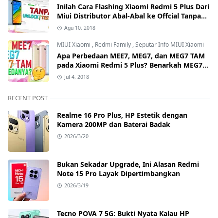
Inilah Cara Flashing Xiaomi Redmi 5 Plus Dari
Miui Distributor Abal-Abal ke Offcial Tanpa
Test Point dan Tanpa Unlock Bootloader
Agu 10, 2018
MIUI Xiaomi
,
Redmi Family
,
Seputar Info MIUI Xiaomi
Apa Perbedaan MEE7, MEG7, dan MEG7 TAM
pada Xiaomi Redmi 5 Plus? Benarkah MEG7
TAM Tidak Bisa Unlock Bootloader?
Jul 4, 2018
RECENT POST
Realme 16 Pro Plus, HP Estetik dengan
Kamera 200MP dan Baterai Badak
2026/3/20
Bukan Sekadar Upgrade, Ini Alasan Redmi
Note 15 Pro Layak Dipertimbangkan
2026/3/19
Tecno POVA 7 5G: Bukti Nyata Kalau HP