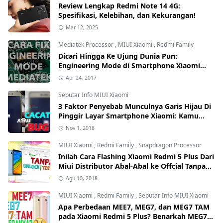
Review Lengkap Redmi Note 14 4G:
Spesifikasi, Kelebihan, dan Kekurangan!
Mar 12, 2025
Mediatek Processor
,
MIUI Xiaomi
,
Redmi Family
Dicari Hingga Ke Ujung Dunia Pun:
Engineering Mode di Smartphone Xiaomi
Kamu Hilang? Ini Tutorial Cara
Apr 24, 2017
Mengembalikannya
Seputar Info MIUI Xiaomi
3 Faktor Penyebab Munculnya Garis Hijau Di
Pinggir Layar Smartphone Xiaomi: Kamu
yang Mana?
Nov 1, 2018
MIUI Xiaomi
,
Redmi Family
,
Snapdragon Processor
Inilah Cara Flashing Xiaomi Redmi 5 Plus Dari
Miui Distributor Abal-Abal ke Offcial Tanpa
Test Point dan Tanpa Unlock Bootloader
Agu 10, 2018
MIUI Xiaomi
,
Redmi Family
,
Seputar Info MIUI Xiaomi
Apa Perbedaan MEE7, MEG7, dan MEG7 TAM
pada Xiaomi Redmi 5 Plus? Benarkah MEG7