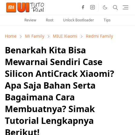
Review
Root
Unlock Bootloader
Tips
Home
Mi Family
MIUI Xiaomi
Redmi Family
Benarkah Kita Bisa
Mewarnai Sendiri Case
Silicon AntiCrack Xiaomi?
Apa Saja Bahan Serta
Bagaimana Cara
Membuatnya? Simak
Tutorial Lengkapnya
Berikut!