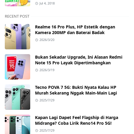
TAM Tidak Bisa Unlock Bootloader?
Jul 4, 2018
RECENT POST
Realme 16 Pro Plus, HP Estetik dengan
Kamera 200MP dan Baterai Badak
2026/3/20
Bukan Sekadar Upgrade, Ini Alasan Redmi
Note 15 Pro Layak Dipertimbangkan
2026/3/19
Tecno POVA 7 5G: Bukti Nyata Kalau HP
Murah Sekarang Nggak Main-Main Lagi
2025/7/29
Kapan Lagi Dapet Feel Flagship di Harga
Midrange? Coba Lirik Reno14 Pro 5G!
2025/7/29