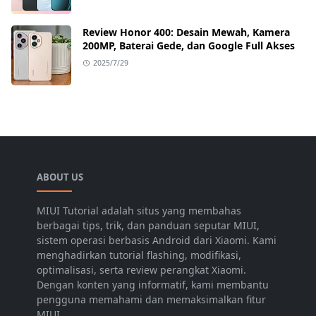
Review Honor 400: Desain Mewah, Kamera
200MP, Baterai Gede, dan Google Full Akses
2025/7/29
ABOUT US
MIUI Tutorial adalah situs yang membahas
berbagai tips, trik, dan panduan seputar MIUI,
sistem operasi berbasis Android dari Xiaomi. Kami
menghadirkan tutorial flashing, modifikasi,
optimalisasi, serta review perangkat Xiaomi.
Dengan konten yang informatif, kami membantu
pengguna memahami dan memaksimalkan fitur
MIUI.