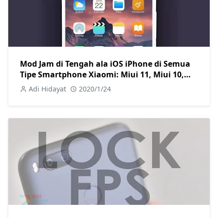
Mod Jam di Tengah ala iOS iPhone di Semua
Tipe Smartphone Xiaomi: Miui 11, Miui 10,
Miui 9, Miui 8, Miui 7 are Welcome
Adi Hidayat
2020/1/24