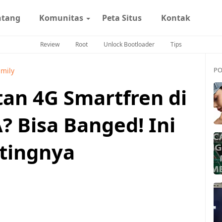
ntang
Komunitas
Peta Situs
Kontak
Review
Root
Unlock Bootloader
Tips
PO
mily
tan 4G Smartfren di
? Bisa Banged! Ini
ttingnya