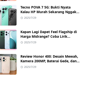
Tecno POVA 7 5G: Bukti Nyata
Kalau HP Murah Sekarang Nggak
Main-Main Lagi
2025/7/29
Kapan Lagi Dapet Feel Flagship di
Harga Midrange? Coba Lirik
Reno14 Pro 5G!
2025/7/29
Review Honor 400: Desain Mewah,
Kamera 200MP, Baterai Gede, dan
Google Full Akses
2025/7/29