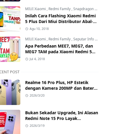
Mana?
MIUI Xiaomi
,
Redmi Family
,
Snapdragon Processor
Inilah Cara Flashing Xiaomi Redmi
5 Plus Dari Miui Distributor Abal-
Abal ke Offcial Tanpa Test Point
Agu 10, 2018
dan Tanpa Unlock Bootloader
MIUI Xiaomi
,
Redmi Family
,
Seputar Info MIUI Xiaomi
Apa Perbedaan MEE7, MEG7, dan
MEG7 TAM pada Xiaomi Redmi 5
Plus? Benarkah MEG7 TAM Tidak
Jul 4, 2018
Bisa Unlock Bootloader?
CENT POST
Realme 16 Pro Plus, HP Estetik
dengan Kamera 200MP dan Baterai
Badak
2026/3/20
Bukan Sekadar Upgrade, Ini Alasan
Redmi Note 15 Pro Layak
Dipertimbangkan
2026/3/19