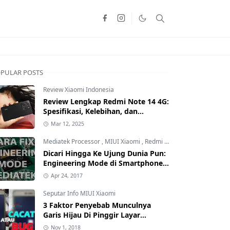
PULAR POSTS
Review Xiaomi Indonesia
Review Lengkap Redmi Note 14 4G:
Spesifikasi, Kelebihan, dan
Kekurangan!
Mar 12, 2025
Mediatek Processor
,
MIUI Xiaomi
,
Redmi Family
Dicari Hingga Ke Ujung Dunia Pun:
Engineering Mode di Smartphone
Xiaomi Kamu Hilang? Ini Tutorial
Apr 24, 2017
Cara Mengembalikannya
Seputar Info MIUI Xiaomi
3 Faktor Penyebab Munculnya
Garis Hijau Di Pinggir Layar
Smartphone Xiaomi: Kamu yang
Nov 1, 2018