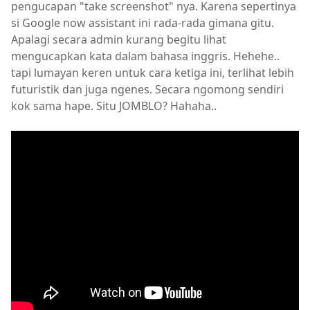
pengucapan "take screenshot" nya. Karena sepertinya
si Google now assistant ini rada-rada gimana gitu.
Apalagi secara admin kurang begitu lihat
mengucapkan kata dalam bahasa inggris. Hehehe..
tapi lumayan keren untuk cara ketiga ini, terlihat lebih
futuristik dan juga ngenes. Secara ngomong sendiri
kok sama hape. Situ JOMBLO? Hahaha..