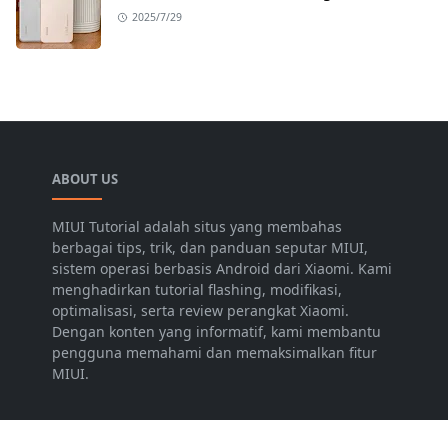
2025/7/29
ABOUT US
MIUI Tutorial adalah situs yang membahas
berbagai tips, trik, dan panduan seputar MIUI,
sistem operasi berbasis Android dari Xiaomi. Kami
menghadirkan tutorial flashing, modifikasi,
optimalisasi, serta review perangkat Xiaomi.
Dengan konten yang informatif, kami membantu
pengguna memahami dan memaksimalkan fitur
MIUI.
LEARN MORE