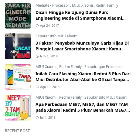
Mediatek Processor
,
MIUI Xiaomi
,
Redmi Family
Dicari Hingga Ke Ujung Dunia Pun:
Engineering Mode di Smartphone Xiaomi
Kamu Hilang? Ini Tutorial Cara
Apr 24, 2017
Mengembalikannya
Seputar Info MIUI Xiaomi
3 Faktor Penyebab Munculnya Garis Hijau Di
Pinggir Layar Smartphone Xiaomi: Kamu
yang Mana?
Nov 1, 2018
MIUI Xiaomi
,
Redmi Family
,
Snapdragon Processor
Inilah Cara Flashing Xiaomi Redmi 5 Plus Dari
Miui Distributor Abal-Abal ke Offcial Tanpa
Test Point dan Tanpa Unlock Bootloader
Agu 10, 2018
MIUI Xiaomi
,
Redmi Family
,
Seputar Info MIUI Xiaomi
Apa Perbedaan MEE7, MEG7, dan MEG7 TAM
pada Xiaomi Redmi 5 Plus? Benarkah MEG7
TAM Tidak Bisa Unlock Bootloader?
Jul 4, 2018
RECENT POST