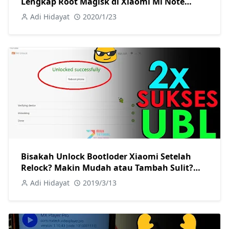
Lengkap Root Magisk di Xiaomi Mi Note
10/PRO
Adi Hidayat
2020/1/23
Bisakah Unlock Bootloder Xiaomi Setelah
Relock? Makin Mudah atau Tambah Sulit?
Kesempatan Kedua
Adi Hidayat
2019/3/13