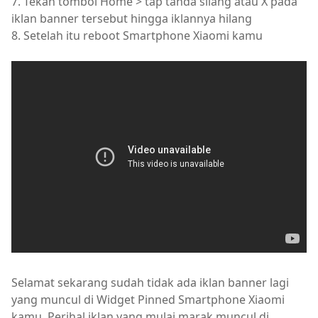
7. Tekan tombol Home > tap tanda silang atau X pada
iklan banner tersebut hingga iklannya hilang
8. Setelah itu reboot Smartphone Xiaomi kamu
Selamat sekarang sudah tidak ada iklan banner lagi
yang muncul di Widget Pinned Smartphone Xiaomi
kamu. Perihal iklan yang mulai marak muncul di