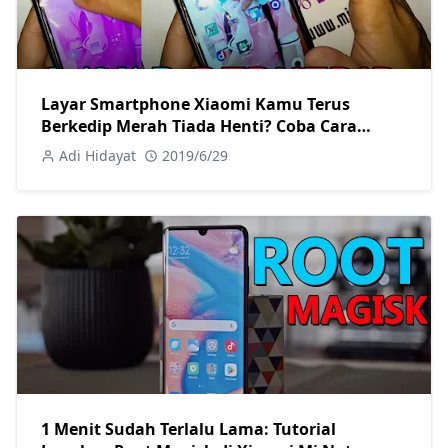
Layar Smartphone Xiaomi Kamu Terus
Berkedip Merah Tiada Henti? Coba Cara
Memperbaiki Berikut! Tanpa Root Sama
Adi Hidayat
2019/6/29
Sekali
1 Menit Sudah Terlalu Lama: Tutorial