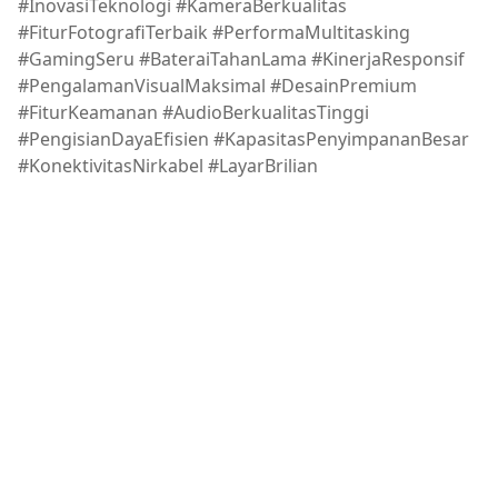
#InovasiTeknologi #KameraBerkualitas
#FiturFotografiTerbaik #PerformaMultitasking
#GamingSeru #BateraiTahanLama #KinerjaResponsif
#PengalamanVisualMaksimal #DesainPremium
#FiturKeamanan #AudioBerkualitasTinggi
#PengisianDayaEfisien #KapasitasPenyimpananBesar
#KonektivitasNirkabel #LayarBrilian