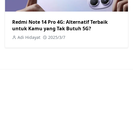
Redmi Note 14 Pro 4G: Alternatif Terbaik
untuk Kamu yang Tak Butuh 5G?
Adi Hidayat
2025/3/7
POPULAR POSTS
Review Xiaomi Indonesia
Review Lengkap Redmi Note 14 4G:
Spesifikasi, Kelebihan, dan Kekurangan!
Mar 12, 2025
Mediatek Processor
,
MIUI Xiaomi
,
Redmi Family
Dicari Hingga Ke Ujung Dunia Pun:
Engineering Mode di Smartphone Xiaomi