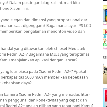
a? Dalam postingan blog kali ini, mari kita
hone Xiaomi ini.
yang elegan dan dimensi yang proporsional dari
amanan saat digenggam? Bagaimana layar IPS LCD
 memberikan pengalaman menonton video dan
andal yang ditawarkan oleh chipset Mediatek
aomi Redmi A2+? Bagaimana MIUI yang teroptimasi
RE
amu menjalankan aplikasi dengan lancar?
yang luar biasa pada Xiaomi Redmi A2+? Apakah
i berkapasitas 5000 mAh memberikan kebebasan
 kehabisan daya?
n kamera Xiaomi Redmi A2+ yang memadai, fitur-
an pengguna, dan konektivitas yang cepat dan
omi Redmi A2+ adalah pilihan yang tepat bagi Kamu?