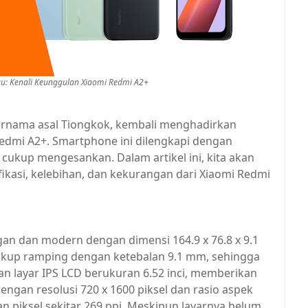
au: Kenali Keunggulan Xiaomi Redmi A2+
ernama asal Tiongkok, kembali menghadirkan
Redmi A2+. Smartphone ini dilengkapi dengan
g cukup mengesankan. Dalam artikel ini, kita akan
kasi, kelebihan, dan kekurangan dari Xiaomi Redmi
gan dan modern dengan dimensi 164.9 x 76.8 x 9.1
ukup ramping dengan ketebalan 9.1 mm, sehingga
 layar IPS LCD berukuran 6.52 inci, memberikan
engan resolusi 720 x 1600 piksel dan rasio aspek
 piksel sekitar 269 ppi. Meskipun layarnya belum