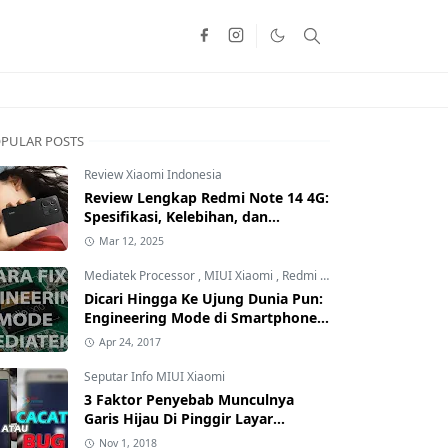
PULAR POSTS
Review Xiaomi Indonesia
Review Lengkap Redmi Note 14 4G:
Spesifikasi, Kelebihan, dan
Kekurangan!
Mar 12, 2025
Mediatek Processor
,
MIUI Xiaomi
,
Redmi Family
Dicari Hingga Ke Ujung Dunia Pun:
Engineering Mode di Smartphone
Xiaomi Kamu Hilang? Ini Tutorial
Apr 24, 2017
Cara Mengembalikannya
Seputar Info MIUI Xiaomi
3 Faktor Penyebab Munculnya
Garis Hijau Di Pinggir Layar
Smartphone Xiaomi: Kamu yang
Nov 1, 2018