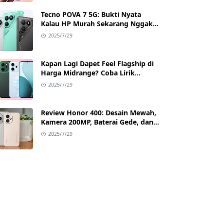
Tecno POVA 7 5G: Bukti Nyata
Kalau HP Murah Sekarang Nggak
Main-Main Lagi
2025/7/29
Kapan Lagi Dapet Feel Flagship di
Harga Midrange? Coba Lirik
Reno14 Pro 5G!
2025/7/29
Review Honor 400: Desain Mewah,
Kamera 200MP, Baterai Gede, dan
Google Full Akses
2025/7/29