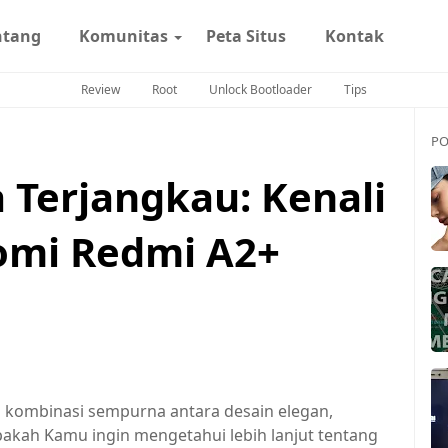
ntang
Komunitas
Peta Situs
Kontak
Review
Root
Unlock Bootloader
Tips
PO
 Terjangkau: Kenali
omi Redmi A2+
kombinasi sempurna antara desain elegan,
akah Kamu ingin mengetahui lebih lanjut tentang