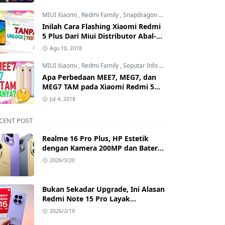
Mana?
MIUI Xiaomi
,
Redmi Family
,
Snapdragon Processor
Inilah Cara Flashing Xiaomi Redmi
5 Plus Dari Miui Distributor Abal-
Abal ke Offcial Tanpa Test Point
Agu 10, 2018
dan Tanpa Unlock Bootloader
MIUI Xiaomi
,
Redmi Family
,
Seputar Info MIUI Xiaomi
Apa Perbedaan MEE7, MEG7, dan
MEG7 TAM pada Xiaomi Redmi 5
Plus? Benarkah MEG7 TAM Tidak
Jul 4, 2018
Bisa Unlock Bootloader?
CENT POST
Realme 16 Pro Plus, HP Estetik
dengan Kamera 200MP dan Baterai
Badak
2026/3/20
Bukan Sekadar Upgrade, Ini Alasan
Redmi Note 15 Pro Layak
Dipertimbangkan
2026/3/19