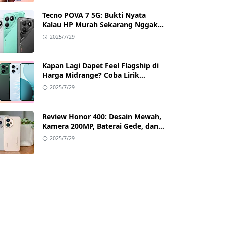
Tecno POVA 7 5G: Bukti Nyata
Kalau HP Murah Sekarang Nggak
Main-Main Lagi
2025/7/29
Kapan Lagi Dapet Feel Flagship di
Harga Midrange? Coba Lirik
Reno14 Pro 5G!
2025/7/29
Review Honor 400: Desain Mewah,
Kamera 200MP, Baterai Gede, dan
Google Full Akses
2025/7/29