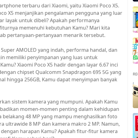
rtphone terbaru dari Xiaomi, yaitu Xiaomi Poco X5.
Poco X5 menjanjikan pengalaman pengguna yang luar
ar layak untuk dibeli? Apakah performanya
-fiturnya memenuhi kebutuhan Kamu? Mari kita
wab pertanyaan-pertanyaan menarik tersebut.
 Super AMOLED yang indah, performa handal, dan
n memiliki penyimpanan yang luas untuk
 Kamu? Xiaomi Poco X5 hadir dengan layar 6.67 inci
i dengan chipset Qualcomm Snapdragon 695 5G yang
RE
rnal hingga 256GB, Kamu dapat menyimpan banyak
warkan sistem kamera yang mumpuni. Apakah Kamu
ngabadikan momen-momen penting dalam kehidupan
ra belakang 48 MP yang mampu menghasilkan foto
mera ultrawide 8 MP dan kamera makro 2 MP. Namun,
ai dengan harapan Kamu? Apakah fitur-fitur kamera