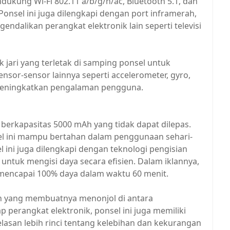
dukung Wi-Fi 802.11 a/b/g/n/ac, Bluetooth 5.1, dan
Ponsel ini juga dilengkapi dengan port inframerah,
alikan perangkat elektronik lain seperti televisi
k jari yang terletak di samping ponsel untuk
sor-sensor lainnya seperti accelerometer, gyro,
 meningkatkan pengalaman pengguna.
 berkapasitas 5000 mAh yang tidak dapat dilepas.
sel ini mampu bertahan dalam penggunaan sehari-
l ini juga dilengkapi dengan teknologi pengisian
tuk mengisi daya secara efisien. Dalam iklannya,
mencapai 100% daya dalam waktu 60 menit.
an yang membuatnya menonjol di antara
p perangkat elektronik, ponsel ini juga memiliki
lasan lebih rinci tentang kelebihan dan kekurangan