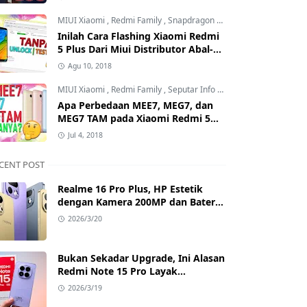
Mana?
MIUI Xiaomi
,
Redmi Family
,
Snapdragon Processor
Inilah Cara Flashing Xiaomi Redmi
5 Plus Dari Miui Distributor Abal-
Abal ke Offcial Tanpa Test Point
Agu 10, 2018
dan Tanpa Unlock Bootloader
MIUI Xiaomi
,
Redmi Family
,
Seputar Info MIUI Xiaomi
Apa Perbedaan MEE7, MEG7, dan
MEG7 TAM pada Xiaomi Redmi 5
Plus? Benarkah MEG7 TAM Tidak
Jul 4, 2018
Bisa Unlock Bootloader?
CENT POST
Realme 16 Pro Plus, HP Estetik
dengan Kamera 200MP dan Baterai
Badak
2026/3/20
Bukan Sekadar Upgrade, Ini Alasan
Redmi Note 15 Pro Layak
Dipertimbangkan
2026/3/19