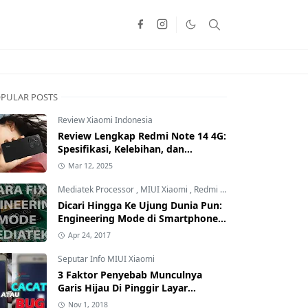
PULAR POSTS
Review Xiaomi Indonesia
Review Lengkap Redmi Note 14 4G:
Spesifikasi, Kelebihan, dan
Kekurangan!
Mar 12, 2025
Mediatek Processor
,
MIUI Xiaomi
,
Redmi Family
Dicari Hingga Ke Ujung Dunia Pun:
Engineering Mode di Smartphone
Xiaomi Kamu Hilang? Ini Tutorial
Apr 24, 2017
Cara Mengembalikannya
Seputar Info MIUI Xiaomi
3 Faktor Penyebab Munculnya
Garis Hijau Di Pinggir Layar
Smartphone Xiaomi: Kamu yang
Nov 1, 2018