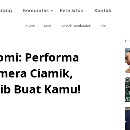
ntang
Komunitas
Peta Situs
Kontak
Review
Root
Unlock Bootloader
Tips
PO
aomi: Performa
mera Ciamik,
ib Buat Kamu!