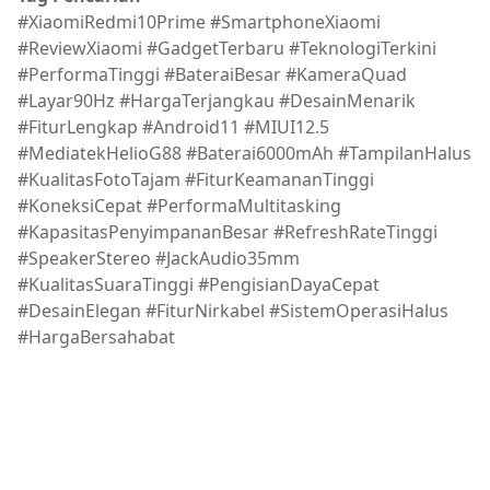
#XiaomiRedmi10Prime #SmartphoneXiaomi
#ReviewXiaomi #GadgetTerbaru #TeknologiTerkini
#PerformaTinggi #BateraiBesar #KameraQuad
#Layar90Hz #HargaTerjangkau #DesainMenarik
#FiturLengkap #Android11 #MIUI12.5
#MediatekHelioG88 #Baterai6000mAh #TampilanHalus
#KualitasFotoTajam #FiturKeamananTinggi
#KoneksiCepat #PerformaMultitasking
#KapasitasPenyimpananBesar #RefreshRateTinggi
#SpeakerStereo #JackAudio35mm
#KualitasSuaraTinggi #PengisianDayaCepat
#DesainElegan #FiturNirkabel #SistemOperasiHalus
#HargaBersahabat