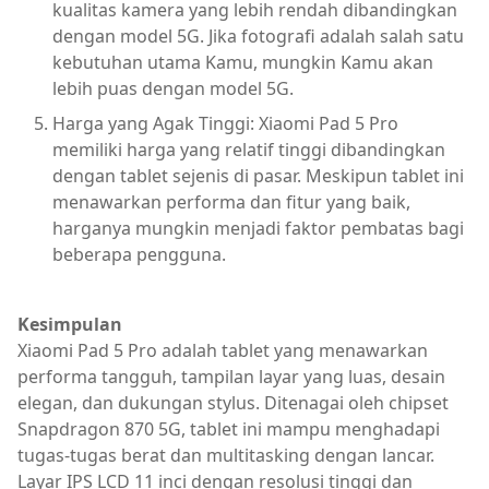
kualitas kamera yang lebih rendah dibandingkan
dengan model 5G. Jika fotografi adalah salah satu
kebutuhan utama Kamu, mungkin Kamu akan
lebih puas dengan model 5G.
Harga yang Agak Tinggi: Xiaomi Pad 5 Pro
memiliki harga yang relatif tinggi dibandingkan
dengan tablet sejenis di pasar. Meskipun tablet ini
menawarkan performa dan fitur yang baik,
harganya mungkin menjadi faktor pembatas bagi
beberapa pengguna.
Kesimpulan
Xiaomi Pad 5 Pro adalah tablet yang menawarkan
performa tangguh, tampilan layar yang luas, desain
elegan, dan dukungan stylus. Ditenagai oleh chipset
Snapdragon 870 5G, tablet ini mampu menghadapi
tugas-tugas berat dan multitasking dengan lancar.
Layar IPS LCD 11 inci dengan resolusi tinggi dan