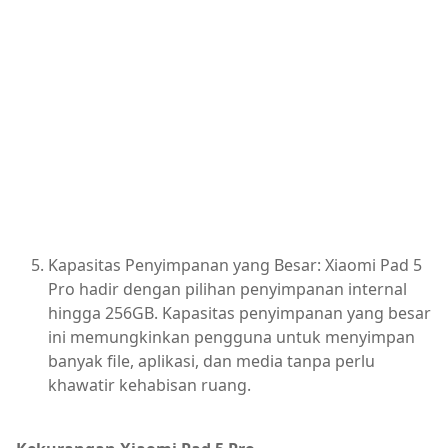
Kapasitas Penyimpanan yang Besar: Xiaomi Pad 5
Pro hadir dengan pilihan penyimpanan internal
hingga 256GB. Kapasitas penyimpanan yang besar
ini memungkinkan pengguna untuk menyimpan
banyak file, aplikasi, dan media tanpa perlu
khawatir kehabisan ruang.