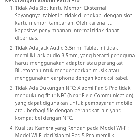
Kekurangan Xiaomi Pad 5 Pro
Tidak Ada Slot Kartu Memori Eksternal:
Sayangnya, tablet ini tidak dilengkapi dengan slot
kartu memori tambahan. Oleh karena itu,
kapasitas penyimpanan internal tidak dapat
diperluas.
Tidak Ada Jack Audio 3,5mm: Tablet ini tidak
memiliki jack audio 3,5mm, yang berarti pengguna
harus menggunakan adaptor atau perangkat
Bluetooth untuk mendengarkan musik atau
menggunakan earphone dengan koneksi kabel.
Tidak Ada Dukungan NFC: Xiaomi Pad 5 Pro tidak
mendukung fitur NFC (Near Field Communication),
yang dapat digunakan untuk pembayaran mobile
atau berbagi file dengan perangkat lain yang
kompatibel dengan NFC.
Kualitas Kamera yang Rendah pada Model Wi-Fi:
Model Wi-Fi dari Xiaomi Pad 5 Pro memiliki