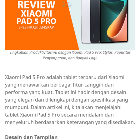
Tingkatkan Produktivitasmu dengan Xiaomi Pad 5 Pro: Stylus, Kapasitas
Penyimpanan, dan Banyak Lagi!
Xiaomi Pad 5 Pro adalah tablet terbaru dari Xiaomi
yang menawarkan berbagai fitur canggih dan
performa yang kuat. Tablet ini hadir dengan desain
yang elegan dan dilengkapi dengan spesifikasi yang
mumpuni. Dalam artikel ini, kita akan menjelajahi
tablet Xiaomi Pad 5 Pro secara mendalam dan
menyeluruh berdasarkan keterangan yang disediakan.
Desain dan Tampilan