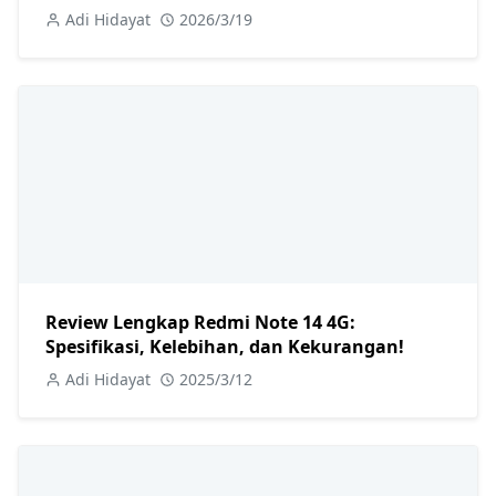
Adi Hidayat
2026/3/19
Review Lengkap Redmi Note 14 4G:
Spesifikasi, Kelebihan, dan Kekurangan!
Adi Hidayat
2025/3/12