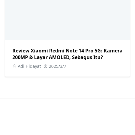
Review Xiaomi Redmi Note 14 Pro 5G: Kamera
200MP & Layar AMOLED, Sebagus Itu?
Adi Hidayat
2025/3/7
POPULAR POSTS
Review Xiaomi Indonesia
Review Lengkap Redmi Note 14 4G:
Spesifikasi, Kelebihan, dan Kekurangan!