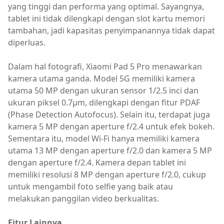
yang tinggi dan performa yang optimal. Sayangnya,
tablet ini tidak dilengkapi dengan slot kartu memori
tambahan, jadi kapasitas penyimpanannya tidak dapat
diperluas.
Dalam hal fotografi, Xiaomi Pad 5 Pro menawarkan
kamera utama ganda. Model 5G memiliki kamera
utama 50 MP dengan ukuran sensor 1/2.5 inci dan
ukuran piksel 0.7µm, dilengkapi dengan fitur PDAF
(Phase Detection Autofocus). Selain itu, terdapat juga
kamera 5 MP dengan aperture f/2.4 untuk efek bokeh.
Sementara itu, model Wi-Fi hanya memiliki kamera
utama 13 MP dengan aperture f/2.0 dan kamera 5 MP
dengan aperture f/2.4. Kamera depan tablet ini
memiliki resolusi 8 MP dengan aperture f/2.0, cukup
untuk mengambil foto selfie yang baik atau
melakukan panggilan video berkualitas.
Fitur Lainnya