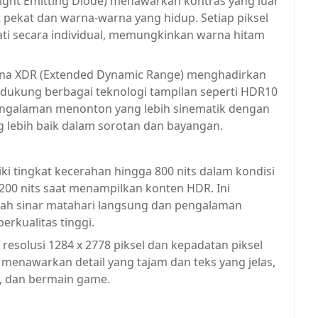
ight Emitting Diode) menawarkan kontras yang luar
pekat dan warna-warna yang hidup. Setiap piksel
ti secara individual, memungkinkan warna hitam
tina XDR (Extended Dynamic Range) menghadirkan
ndukung berbagai teknologi tampilan seperti HDR10
engalaman menonton yang lebih sinematik dengan
ng lebih baik dalam sorotan dan bayangan.
ki tingkat kecerahan hingga 800 nits dalam kondisi
200 nits saat menampilkan konten HDR. Ini
awah sinar matahari langsung dan pengalaman
rkualitas tinggi.
resolusi 1284 x 2778 piksel dan kepadatan piksel
 ini menawarkan detail yang tajam dan teks yang jelas,
, dan bermain game.