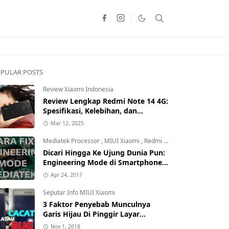
PULAR POSTS
Review Xiaomi Indonesia
Review Lengkap Redmi Note 14 4G:
Spesifikasi, Kelebihan, dan
Kekurangan!
Mar 12, 2025
Mediatek Processor
,
MIUI Xiaomi
,
Redmi Family
Dicari Hingga Ke Ujung Dunia Pun:
Engineering Mode di Smartphone
Xiaomi Kamu Hilang? Ini Tutorial
Apr 24, 2017
Cara Mengembalikannya
Seputar Info MIUI Xiaomi
3 Faktor Penyebab Munculnya
Garis Hijau Di Pinggir Layar
Smartphone Xiaomi: Kamu yang
Nov 1, 2018