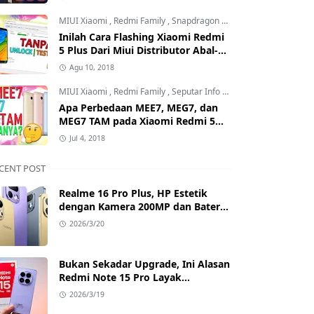
Mana?
MIUI Xiaomi
,
Redmi Family
,
Snapdragon Processor
Inilah Cara Flashing Xiaomi Redmi
5 Plus Dari Miui Distributor Abal-
Abal ke Offcial Tanpa Test Point
Agu 10, 2018
dan Tanpa Unlock Bootloader
MIUI Xiaomi
,
Redmi Family
,
Seputar Info MIUI Xiaomi
Apa Perbedaan MEE7, MEG7, dan
MEG7 TAM pada Xiaomi Redmi 5
Plus? Benarkah MEG7 TAM Tidak
Jul 4, 2018
Bisa Unlock Bootloader?
CENT POST
Realme 16 Pro Plus, HP Estetik
dengan Kamera 200MP dan Baterai
Badak
2026/3/20
Bukan Sekadar Upgrade, Ini Alasan
Redmi Note 15 Pro Layak
Dipertimbangkan
2026/3/19