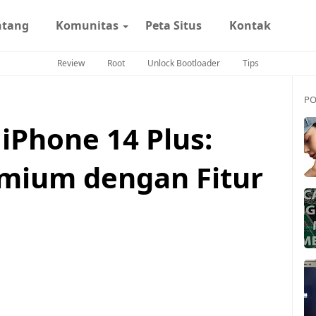
ntang
Komunitas
Peta Situs
Kontak
Review
Root
Unlock Bootloader
Tips
PO
iPhone 14 Plus:
mium dengan Fitur