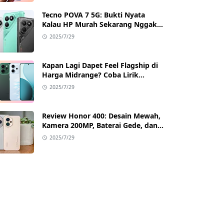
Tecno POVA 7 5G: Bukti Nyata
Kalau HP Murah Sekarang Nggak
Main-Main Lagi
2025/7/29
Kapan Lagi Dapet Feel Flagship di
Harga Midrange? Coba Lirik
Reno14 Pro 5G!
2025/7/29
Review Honor 400: Desain Mewah,
Kamera 200MP, Baterai Gede, dan
Google Full Akses
2025/7/29