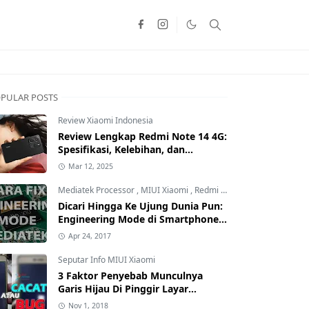
PULAR POSTS
Review Xiaomi Indonesia
Review Lengkap Redmi Note 14 4G:
Spesifikasi, Kelebihan, dan
Kekurangan!
Mar 12, 2025
Mediatek Processor
,
MIUI Xiaomi
,
Redmi Family
Dicari Hingga Ke Ujung Dunia Pun:
Engineering Mode di Smartphone
Xiaomi Kamu Hilang? Ini Tutorial
Apr 24, 2017
Cara Mengembalikannya
Seputar Info MIUI Xiaomi
3 Faktor Penyebab Munculnya
Garis Hijau Di Pinggir Layar
Smartphone Xiaomi: Kamu yang
Nov 1, 2018