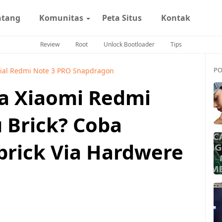
ntang
Komunitas
Peta Situs
Kontak
Review
Root
Unlock Bootloader
Tips
PO
rial Redmi Note 3 PRO Snapdragon
a Xiaomi Redmi
 Brick? Coba
brick Via Hardwere