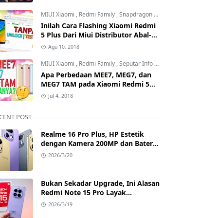
Mana?
MIUI Xiaomi
,
Redmi Family
,
Snapdragon Processor
Inilah Cara Flashing Xiaomi Redmi
5 Plus Dari Miui Distributor Abal-
Abal ke Offcial Tanpa Test Point
Agu 10, 2018
dan Tanpa Unlock Bootloader
MIUI Xiaomi
,
Redmi Family
,
Seputar Info MIUI Xiaomi
Apa Perbedaan MEE7, MEG7, dan
MEG7 TAM pada Xiaomi Redmi 5
Plus? Benarkah MEG7 TAM Tidak
Jul 4, 2018
Bisa Unlock Bootloader?
CENT POST
Realme 16 Pro Plus, HP Estetik
dengan Kamera 200MP dan Baterai
Badak
2026/3/20
Bukan Sekadar Upgrade, Ini Alasan
Redmi Note 15 Pro Layak
Dipertimbangkan
2026/3/19