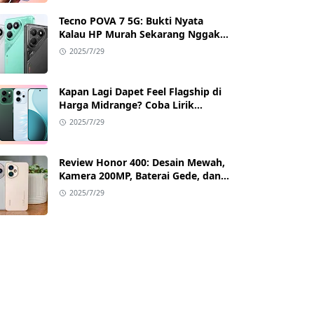
Tecno POVA 7 5G: Bukti Nyata
Kalau HP Murah Sekarang Nggak
Main-Main Lagi
2025/7/29
Kapan Lagi Dapet Feel Flagship di
Harga Midrange? Coba Lirik
Reno14 Pro 5G!
2025/7/29
Review Honor 400: Desain Mewah,
Kamera 200MP, Baterai Gede, dan
Google Full Akses
2025/7/29