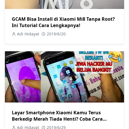
GCAM Bisa Install di Xiaomi Mi8 Tanpa Root?
Ini Tutorial Cara Lengkapnya!
Adi Hidayat
2019/6/20
Layar Smartphone Xiaomi Kamu Terus
Berkedip Merah Tiada Henti? Coba Cara
Memperbaiki Berikut! Tanpa Root Sama
Adi Hidayat
2019/6/29