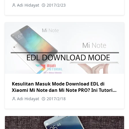
Berikut Ini!
Adi Hidayat
2017/2/23
Kesulitan Masuk Mode Download EDL di
Xiaomi Mi Note dan Mi Note PRO? Ini Tutorial
Cara Masuknya 100% Berhasil
Adi Hidayat
2017/2/18