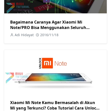
Bagaimana Caranya Agar Xiaomi Mi
Note/PRO Bisa Menggunakan Seluruh
Operator 4G LTE Indonesia? Ini Tutorial
Adi Hidayat
2016/11/18
Mudah Unlock Band Frekuensinya
Xiaomi Mi Note Kamu Bermasalah di Akun
Mi yang Terkunci? Coba Tutorial Cara Unlock