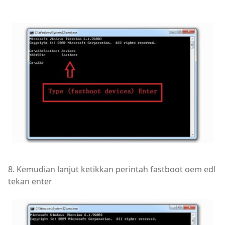
8. Kemudian lanjut ketikkan perintah fastboot oem edl
tekan enter