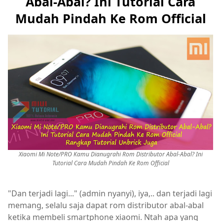
Abal-Abal? Ini Tutorial Cara
Mudah Pindah Ke Rom Official
Xiaomi Mi Note/PRO Kamu Dianugrahi Rom Distributor Abal-Abal? Ini
Tutorial Cara Mudah Pindah Ke Rom Official
"Dan terjadi lagi..." (admin nyanyi), iya,.. dan terjadi lagi
memang, selalu saja dapat rom distributor abal-abal
ketika membeli smartphone xiaomi. Ntah apa yang