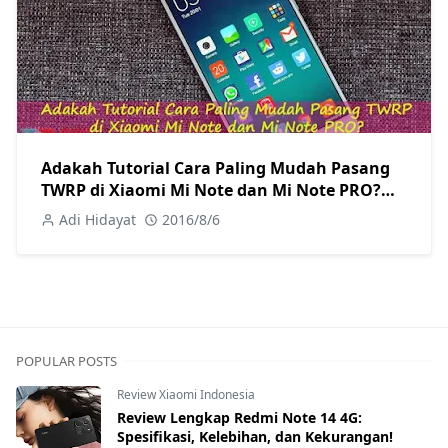
Adakah Tutorial Cara Paling Mudah Pasang
TWRP di Xiaomi Mi Note dan Mi Note PRO?
Ada Kok: Di Miuitutorial.com Tentunya
Adi Hidayat
2016/8/6
POPULAR POSTS
Review Xiaomi Indonesia
Review Lengkap Redmi Note 14 4G:
Spesifikasi, Kelebihan, dan Kekurangan!