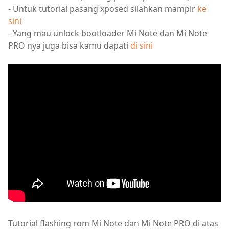
- Untuk tutorial pasang xposed silahkan mampir
ke
sini
- Yang mau unlock bootloader Mi Note dan Mi Note
PRO nya juga bisa kamu dapati
di sini
Tutorial flashing rom Mi Note dan Mi Note PRO di atas