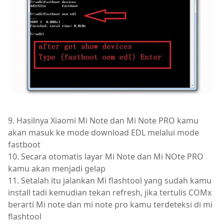
9. Hasilnya Xiaomi Mi Note dan Mi Note PRO kamu
akan masuk ke mode download EDL melalui mode
fastboot
10. Secara otomatis layar Mi Note dan Mi NOte PRO
kamu akan menjadi gelap
11. Setalah itu jalankan Mi flashtool yang sudah kamu
install tadi kemudian tekan refresh, jika tertulis COMx
berarti Mi note dan mi note pro kamu terdeteksi di mi
flashtool