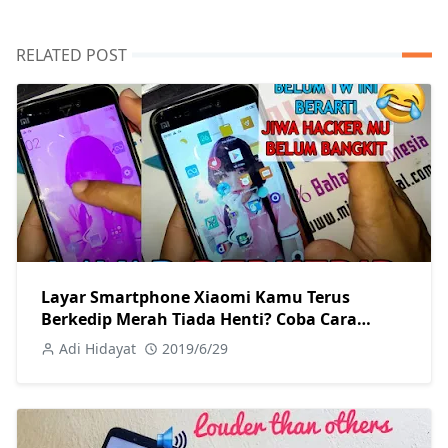
RELATED POST
Layar Smartphone Xiaomi Kamu Terus
Berkedip Merah Tiada Henti? Coba Cara
Memperbaiki Berikut! Tanpa Root Sama
Adi Hidayat
2019/6/29
Sekali