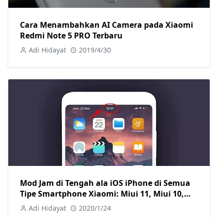
Cara Menambahkan AI Camera pada Xiaomi
Redmi Note 5 PRO Terbaru
Adi Hidayat
2019/4/30
Mod Jam di Tengah ala iOS iPhone di Semua
Tipe Smartphone Xiaomi: Miui 11, Miui 10,
Miui 9, Miui 8, Miui 7 are Welcome
Adi Hidayat
2020/1/24