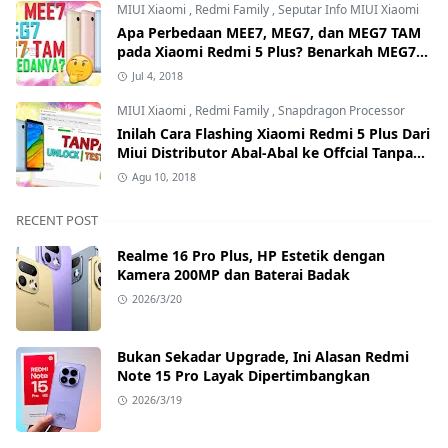
MIUI Xiaomi
,
Redmi Family
,
Seputar Info MIUI Xiaomi
Apa Perbedaan MEE7, MEG7, dan MEG7 TAM
pada Xiaomi Redmi 5 Plus? Benarkah MEG7
TAM Tidak Bisa Unlock Bootloader?
Jul 4, 2018
MIUI Xiaomi
,
Redmi Family
,
Snapdragon Processor
Inilah Cara Flashing Xiaomi Redmi 5 Plus Dari
Miui Distributor Abal-Abal ke Offcial Tanpa
Test Point dan Tanpa Unlock Bootloader
Agu 10, 2018
RECENT POST
Realme 16 Pro Plus, HP Estetik dengan
Kamera 200MP dan Baterai Badak
2026/3/20
Bukan Sekadar Upgrade, Ini Alasan Redmi
Note 15 Pro Layak Dipertimbangkan
2026/3/19