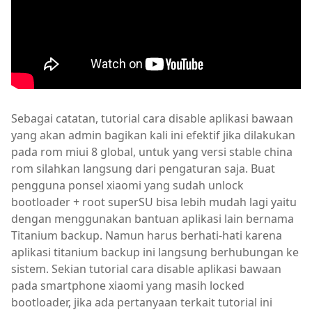
Sebagai catatan, tutorial cara disable aplikasi bawaan
yang akan admin bagikan kali ini efektif jika dilakukan
pada rom miui 8 global, untuk yang versi stable china
rom silahkan langsung dari pengaturan saja. Buat
pengguna ponsel xiaomi yang sudah unlock
bootloader + root superSU bisa lebih mudah lagi yaitu
dengan menggunakan bantuan aplikasi lain bernama
Titanium backup. Namun harus berhati-hati karena
aplikasi titanium backup ini langsung berhubungan ke
sistem. Sekian tutorial cara disable aplikasi bawaan
pada smartphone xiaomi yang masih locked
bootloader, jika ada pertanyaan terkait tutorial ini