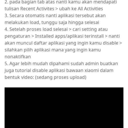
2. pada bagian tab atas nanti kamu akan mendapati
tulisan Recent Activites > ubah ke All Activities
3. Secara otomatis nanti aplikasi tersebut akan
melakukan load, tunggu saja hingga selesai
4. Setelah proses load selesai > cari setting atau
pengaturan > Installed apps/aplikasi terinstall > nanti
akan muncul daftar aplikasi yang ingin kamu disable >
silahkan pilih aplikasi mana yang ingin kamu
nonaktifkan
5. Agar lebih mudah dipahami sudah admin buatkan
juga tutorial disable aplikasi bawaan xiaomi dalam
bentuk video: (sedang proses upload)