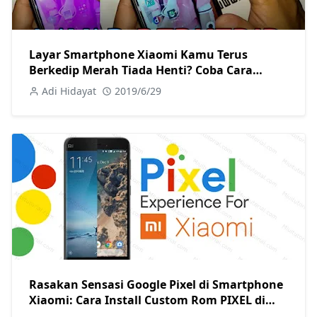
Layar Smartphone Xiaomi Kamu Terus
Berkedip Merah Tiada Henti? Coba Cara
Memperbaiki Berikut! Tanpa Root Sama
Adi Hidayat
2019/6/29
Sekali
Rasakan Sensasi Google Pixel di Smartphone
Xiaomi: Cara Install Custom Rom PIXEL di
Semua Tipe Xiaomi