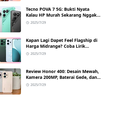
Tecno POVA 7 5G: Bukti Nyata
Kalau HP Murah Sekarang Nggak
Main-Main Lagi
2025/7/29
Kapan Lagi Dapet Feel Flagship di
Harga Midrange? Coba Lirik
Reno14 Pro 5G!
2025/7/29
Review Honor 400: Desain Mewah,
Kamera 200MP, Baterai Gede, dan
Google Full Akses
2025/7/29