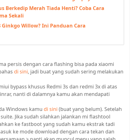
s Berkedip Merah Tiada Henti? Coba Cara
ma Sekali
8 Ginkgo Willow? Ini Panduan Cara
 persis dengan cara flashing bisa pada xiaomi
 bahas
di sini
, jadi buat yang sudah sering melakukan
iui bypass khusus Redmi 3s dan redmi 3x di atas
nrar, nanti di dalamnya kamu akan mendapati
 pada Windows kamu
di sini
(buat yang belum). Setelah
 suite. Jika sudah silahkan jalankan mi flashtool
rahkan ke fastboot yang sudah kamu ekstrak tadi
 masuk ke mode download dengan cara tekan dan
bersamaan > nanti akan muncul menu yang salah