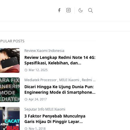
PULAR POSTS
Review Xiaomi Indonesia
Review Lengkap Redmi Note 14 4G:
Spesifikasi, Kelebihan, dan
Kekurangan!
Mar 12, 2025
Mediatek Processor
,
MIUI Xiaomi
,
Redmi Family
Dicari Hingga Ke Ujung Dunia Pun:
Engineering Mode di Smartphone
Xiaomi Kamu Hilang? Ini Tutorial
Apr 24, 2017
Cara Mengembalikannya
Seputar Info MIUI Xiaomi
3 Faktor Penyebab Munculnya
Garis Hijau Di Pinggir Layar
Smartphone Xiaomi: Kamu yang
Nov 1, 2018