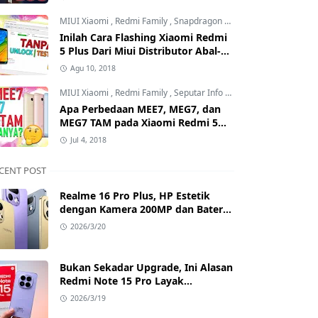
Mana?
MIUI Xiaomi
,
Redmi Family
,
Snapdragon Processor
Inilah Cara Flashing Xiaomi Redmi
5 Plus Dari Miui Distributor Abal-
Abal ke Offcial Tanpa Test Point
Agu 10, 2018
dan Tanpa Unlock Bootloader
MIUI Xiaomi
,
Redmi Family
,
Seputar Info MIUI Xiaomi
Apa Perbedaan MEE7, MEG7, dan
MEG7 TAM pada Xiaomi Redmi 5
Plus? Benarkah MEG7 TAM Tidak
Jul 4, 2018
Bisa Unlock Bootloader?
CENT POST
Realme 16 Pro Plus, HP Estetik
dengan Kamera 200MP dan Baterai
Badak
2026/3/20
Bukan Sekadar Upgrade, Ini Alasan
Redmi Note 15 Pro Layak
Dipertimbangkan
2026/3/19