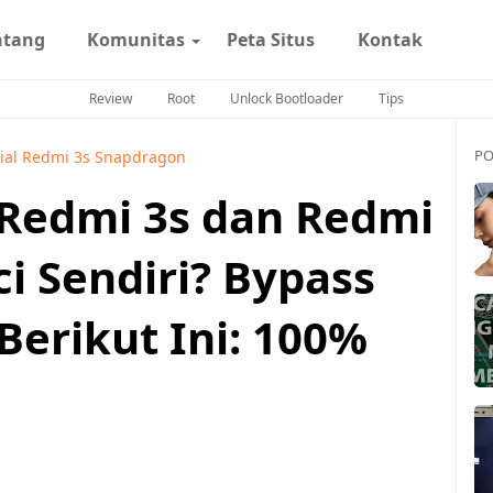
ntang
Komunitas
Peta Situs
Kontak
Review
Root
Unlock Bootloader
Tips
PO
rial Redmi 3s Snapdragon
Redmi 3s dan Redmi
i Sendiri? Bypass
Berikut Ini: 100%