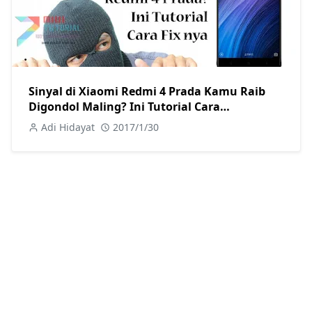
Sinyal di Xiaomi Redmi 4 Prada Kamu Raib
Digondol Maling? Ini Tutorial Cara
Mengembalikannya
Adi Hidayat
2017/1/30
POPULAR POSTS
Review Xiaomi Indonesia
Review Lengkap Redmi Note 14 4G:
Spesifikasi, Kelebihan, dan Kekurangan!
Mar 12, 2025