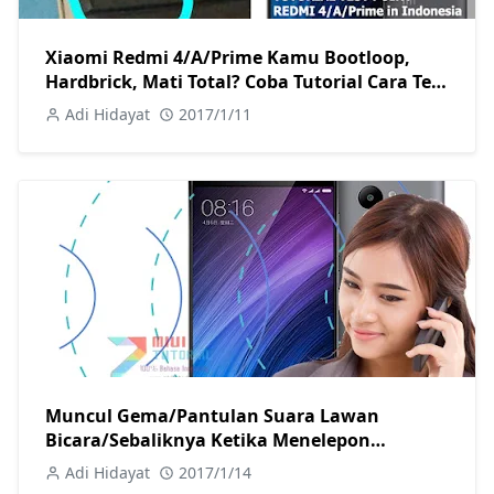
Xiaomi Redmi 4/A/Prime Kamu Bootloop,
Hardbrick, Mati Total? Coba Tutorial Cara Test
Point Berikut Ini
Adi Hidayat
2017/1/11
Muncul Gema/Pantulan Suara Lawan
Bicara/Sebaliknya Ketika Menelepon
Menggunakan Xiaomi Redmi 4/A/Prime? Ini
Adi Hidayat
2017/1/14
Tutorial Cara Memperbaikinya