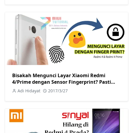
Bisakah Mengunci Layar Xiaomi Redmi
4/Prime dengan Sensor Fingerprint? Pasti
Bisa! Coba Tutorial Caranya
Adi Hidayat
2017/3/27