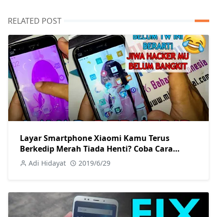
RELATED POST
Layar Smartphone Xiaomi Kamu Terus
Berkedip Merah Tiada Henti? Coba Cara
Memperbaiki Berikut! Tanpa Root Sama
Adi Hidayat
2019/6/29
Sekali