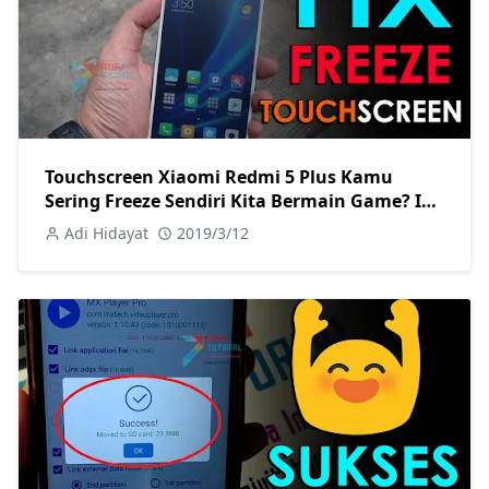
Touchscreen Xiaomi Redmi 5 Plus Kamu
Sering Freeze Sendiri Kita Bermain Game? Ini
Cara Memperbaikinya!
Adi Hidayat
2019/3/12