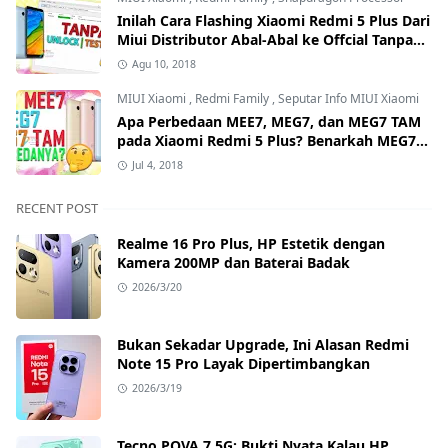
Inilah Cara Flashing Xiaomi Redmi 5 Plus Dari
Miui Distributor Abal-Abal ke Offcial Tanpa
Test Point dan Tanpa Unlock Bootloader
Agu 10, 2018
MIUI Xiaomi
,
Redmi Family
,
Seputar Info MIUI Xiaomi
Apa Perbedaan MEE7, MEG7, dan MEG7 TAM
pada Xiaomi Redmi 5 Plus? Benarkah MEG7
TAM Tidak Bisa Unlock Bootloader?
Jul 4, 2018
RECENT POST
Realme 16 Pro Plus, HP Estetik dengan
Kamera 200MP dan Baterai Badak
2026/3/20
Bukan Sekadar Upgrade, Ini Alasan Redmi
Note 15 Pro Layak Dipertimbangkan
2026/3/19
Tecno POVA 7 5G: Bukti Nyata Kalau HP