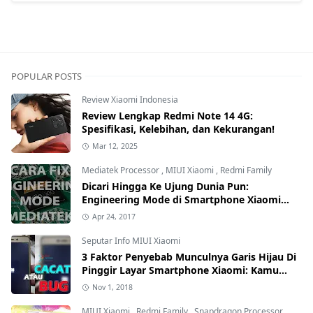
POPULAR POSTS
Review Xiaomi Indonesia
Review Lengkap Redmi Note 14 4G:
Spesifikasi, Kelebihan, dan Kekurangan!
Mar 12, 2025
Mediatek Processor
,
MIUI Xiaomi
,
Redmi Family
Dicari Hingga Ke Ujung Dunia Pun:
Engineering Mode di Smartphone Xiaomi
Kamu Hilang? Ini Tutorial Cara
Apr 24, 2017
Mengembalikannya
Seputar Info MIUI Xiaomi
3 Faktor Penyebab Munculnya Garis Hijau Di
Pinggir Layar Smartphone Xiaomi: Kamu
yang Mana?
Nov 1, 2018
MIUI Xiaomi
,
Redmi Family
,
Snapdragon Processor