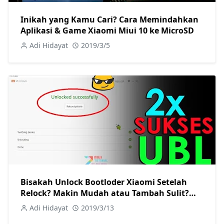
Inikah yang Kamu Cari? Cara Memindahkan
Aplikasi & Game Xiaomi Miui 10 ke MicroSD
Adi Hidayat
2019/3/5
Bisakah Unlock Bootloder Xiaomi Setelah
Relock? Makin Mudah atau Tambah Sulit?
Kesempatan Kedua
Adi Hidayat
2019/3/13