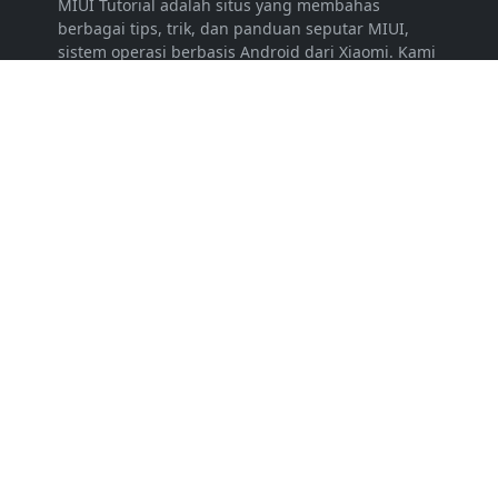
MIUI Tutorial adalah situs yang membahas
berbagai tips, trik, dan panduan seputar MIUI,
sistem operasi berbasis Android dari Xiaomi. Kami
menghadirkan tutorial flashing, modifikasi,
optimalisasi, serta review perangkat Xiaomi.
Dengan konten yang informatif, kami membantu
pengguna memahami dan memaksimalkan fitur
MIUI.
LEARN MORE
Periklanan
Disclaimer
Persyaratan Layanan
Kebijakan Privasi
FOLLOW US