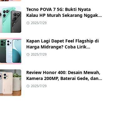
Tecno POVA 7 5G: Bukti Nyata
Kalau HP Murah Sekarang Nggak
Main-Main Lagi
2025/7/29
Kapan Lagi Dapet Feel Flagship di
Harga Midrange? Coba Lirik
Reno14 Pro 5G!
2025/7/29
Review Honor 400: Desain Mewah,
Kamera 200MP, Baterai Gede, dan
Google Full Akses
2025/7/29