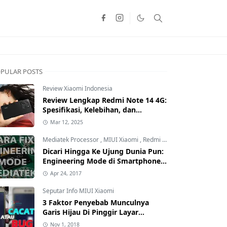
PULAR POSTS
Review Xiaomi Indonesia
Review Lengkap Redmi Note 14 4G:
Spesifikasi, Kelebihan, dan
Kekurangan!
Mar 12, 2025
Mediatek Processor
,
MIUI Xiaomi
,
Redmi Family
Dicari Hingga Ke Ujung Dunia Pun:
Engineering Mode di Smartphone
Xiaomi Kamu Hilang? Ini Tutorial
Apr 24, 2017
Cara Mengembalikannya
Seputar Info MIUI Xiaomi
3 Faktor Penyebab Munculnya
Garis Hijau Di Pinggir Layar
Smartphone Xiaomi: Kamu yang
Nov 1, 2018