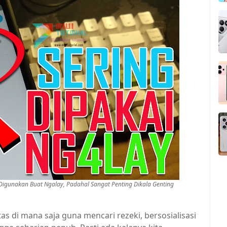
Digunakan Buat Ngalay, Padahal Sangat Penting Dikala Genting
as di mana saja guna mencari rezeki, bersosialisasi