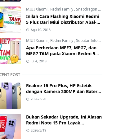
Mana?
MIUI Xiaomi
,
Redmi Family
,
Snapdragon Processor
Inilah Cara Flashing Xiaomi Redmi
5 Plus Dari Miui Distributor Abal-
Abal ke Offcial Tanpa Test Point
Agu 10, 2018
dan Tanpa Unlock Bootloader
MIUI Xiaomi
,
Redmi Family
,
Seputar Info MIUI Xiaomi
Apa Perbedaan MEE7, MEG7, dan
MEG7 TAM pada Xiaomi Redmi 5
Plus? Benarkah MEG7 TAM Tidak
Jul 4, 2018
Bisa Unlock Bootloader?
CENT POST
Realme 16 Pro Plus, HP Estetik
dengan Kamera 200MP dan Baterai
Badak
2026/3/20
Bukan Sekadar Upgrade, Ini Alasan
Redmi Note 15 Pro Layak
Dipertimbangkan
2026/3/19