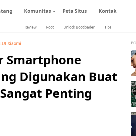
ntang
Komunitas
Peta Situs
Kontak
Review
Root
Unlock Bootloader
Tips
PO
IUI Xiaomi
ur Smartphone
ing Digunakan Buat
 Sangat Penting