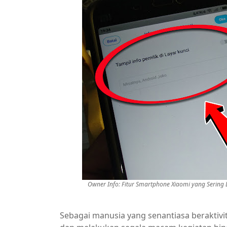
Owner Info: Fitur Smartphone Xiaomi yang Sering 
Sebagai manusia yang senantiasa beraktivit