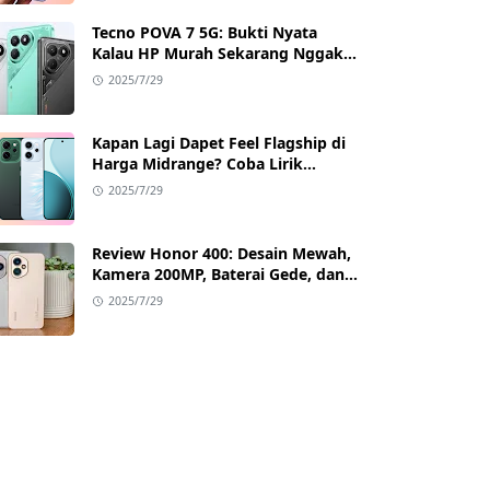
Tecno POVA 7 5G: Bukti Nyata
Kalau HP Murah Sekarang Nggak
Main-Main Lagi
2025/7/29
Kapan Lagi Dapet Feel Flagship di
Harga Midrange? Coba Lirik
Reno14 Pro 5G!
2025/7/29
Review Honor 400: Desain Mewah,
Kamera 200MP, Baterai Gede, dan
Google Full Akses
2025/7/29