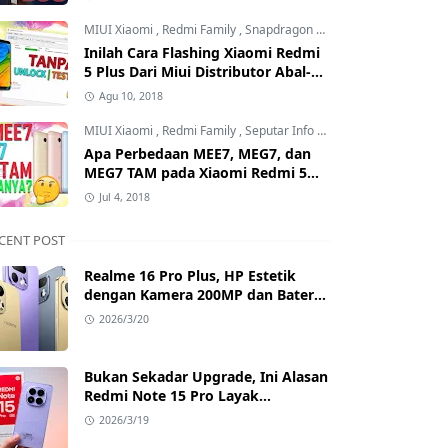
Mana?
MIUI Xiaomi
,
Redmi Family
,
Snapdragon Processor
Inilah Cara Flashing Xiaomi Redmi
5 Plus Dari Miui Distributor Abal-
Abal ke Offcial Tanpa Test Point
Agu 10, 2018
dan Tanpa Unlock Bootloader
MIUI Xiaomi
,
Redmi Family
,
Seputar Info MIUI Xiaomi
Apa Perbedaan MEE7, MEG7, dan
MEG7 TAM pada Xiaomi Redmi 5
Plus? Benarkah MEG7 TAM Tidak
Jul 4, 2018
Bisa Unlock Bootloader?
CENT POST
Realme 16 Pro Plus, HP Estetik
dengan Kamera 200MP dan Baterai
Badak
2026/3/20
Bukan Sekadar Upgrade, Ini Alasan
Redmi Note 15 Pro Layak
Dipertimbangkan
2026/3/19