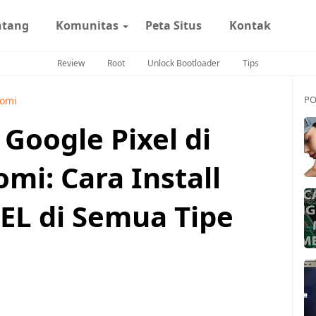
ntang
Komunitas
Peta Situs
Kontak
Review
Root
Unlock Bootloader
Tips
PO
aomi
Google Pixel di
mi: Cara Install
EL di Semua Tipe