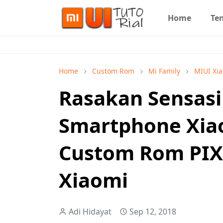
Home
Te
Home
Custom Rom
Mi Family
MIUI Xi
Rasakan Sensasi 
Smartphone Xiao
Custom Rom PIX
Xiaomi
Adi Hidayat
Sep 12, 2018