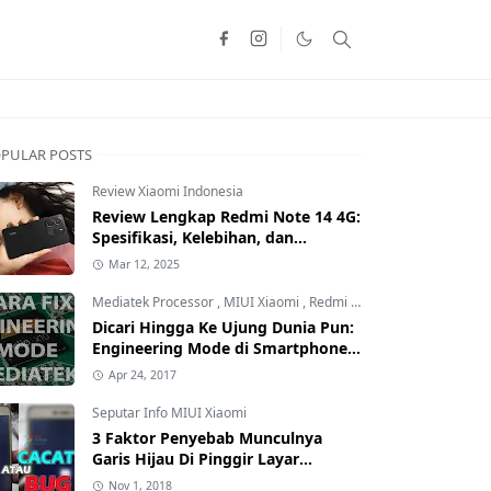
PULAR POSTS
Review Xiaomi Indonesia
Review Lengkap Redmi Note 14 4G:
Spesifikasi, Kelebihan, dan
Kekurangan!
Mar 12, 2025
Mediatek Processor
,
MIUI Xiaomi
,
Redmi Family
Dicari Hingga Ke Ujung Dunia Pun:
Engineering Mode di Smartphone
Xiaomi Kamu Hilang? Ini Tutorial
Apr 24, 2017
Cara Mengembalikannya
Seputar Info MIUI Xiaomi
3 Faktor Penyebab Munculnya
Garis Hijau Di Pinggir Layar
Smartphone Xiaomi: Kamu yang
Nov 1, 2018