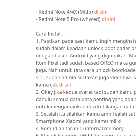
- Redmi Note 4/4X (Mido)
di sini
- Redmi Note 5 Pro (whyred)
di sini
Cara Install:
1. Pastikan pada saat kamu ingin menginst
sudah dalam keadaan unlock bootloader d
dengan based Android yang digunakan. Ma
Rom Pixel tadi sudah based OREO maka g
juga. Nah untuk tata cara unlock bootload
sini
, sudah admin sertakan juga videonya. 
kamu cek
di sini
2. Okey jika kedua syarat tadi sudah kamu
dahulu semua data-data penting yang ada d
untuk mengamankan dari kehilangan data
3. Setelah itu silahkan kamu ambil salah sa
Smartphone Xiaomi yang kamu miliki
4. Kemudian taruh di internal memory
5. Masuk ke mode TWRP Recovery, buat yan