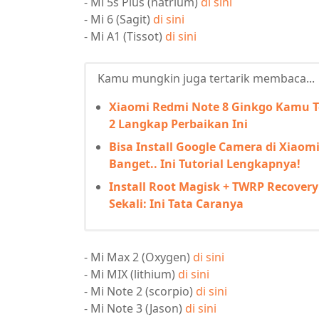
- Mi 5s Plus (natrium)
di sini
- Mi 6 (Sagit)
di sini
- Mi A1 (Tissot)
di sini
Kamu mungkin juga tertarik membaca...
Xiaomi Redmi Note 8 Ginkgo Kamu T
2 Langkap Perbaikan Ini
Bisa Install Google Camera di Xiao
Banget.. Ini Tutorial Lengkapnya!
Install Root Magisk + TWRP Recover
Sekali: Ini Tata Caranya
- Mi Max 2 (Oxygen)
di sini
- Mi MIX (lithium)
di sini
- Mi Note 2 (scorpio)
di sini
- Mi Note 3 (Jason)
di sini