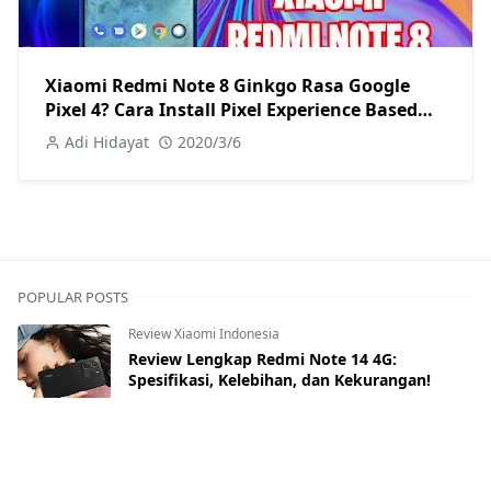
Xiaomi Redmi Note 8 Ginkgo Rasa Google
Pixel 4? Cara Install Pixel Experience Based
Android 10
Adi Hidayat
2020/3/6
POPULAR POSTS
Review Xiaomi Indonesia
Review Lengkap Redmi Note 14 4G:
Spesifikasi, Kelebihan, dan Kekurangan!
Mar 12, 2025
Mediatek Processor
,
MIUI Xiaomi
,
Redmi Family
Dicari Hingga Ke Ujung Dunia Pun:
Engineering Mode di Smartphone Xiaomi