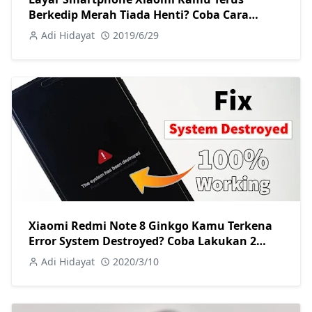
Berkedip Merah Tiada Henti? Coba Cara
Memperbaiki Berikut! Tanpa Root Sama
Adi Hidayat
2019/6/29
Sekali
Xiaomi Redmi Note 8 Ginkgo Kamu Terkena
Error System Destroyed? Coba Lakukan 2
Langkap Perbaikan Ini
Adi Hidayat
2020/3/10