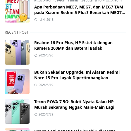
MIUI Xiaomi
,
Redmi Family
,
Seputar Info MIUI Xiaomi
Apa Perbedaan MEE7, MEG7, dan MEG7 TAM
pada Xiaomi Redmi 5 Plus? Benarkah MEG7
TAM Tidak Bisa Unlock Bootloader?
Jul 4, 2018
RECENT POST
Realme 16 Pro Plus, HP Estetik dengan
Kamera 200MP dan Baterai Badak
2026/3/20
Bukan Sekadar Upgrade, Ini Alasan Redmi
Note 15 Pro Layak Dipertimbangkan
2026/3/19
Tecno POVA 7 5G: Bukti Nyata Kalau HP
Murah Sekarang Nggak Main-Main Lagi
2025/7/29