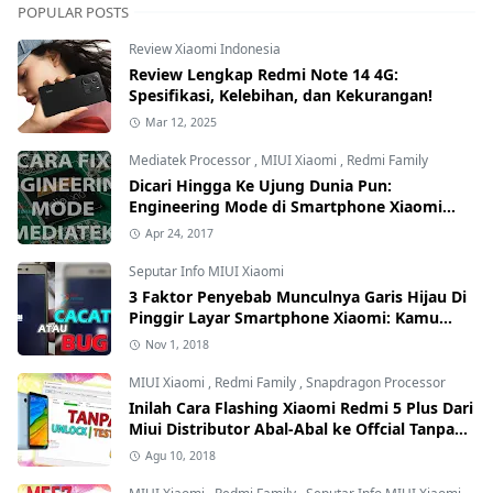
POPULAR POSTS
Review Xiaomi Indonesia
Review Lengkap Redmi Note 14 4G:
Spesifikasi, Kelebihan, dan Kekurangan!
Mar 12, 2025
Mediatek Processor
,
MIUI Xiaomi
,
Redmi Family
Dicari Hingga Ke Ujung Dunia Pun:
Engineering Mode di Smartphone Xiaomi
Kamu Hilang? Ini Tutorial Cara
Apr 24, 2017
Mengembalikannya
Seputar Info MIUI Xiaomi
3 Faktor Penyebab Munculnya Garis Hijau Di
Pinggir Layar Smartphone Xiaomi: Kamu
yang Mana?
Nov 1, 2018
MIUI Xiaomi
,
Redmi Family
,
Snapdragon Processor
Inilah Cara Flashing Xiaomi Redmi 5 Plus Dari
Miui Distributor Abal-Abal ke Offcial Tanpa
Test Point dan Tanpa Unlock Bootloader
Agu 10, 2018