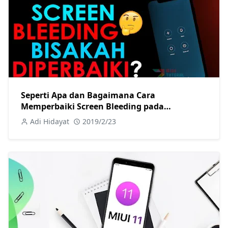
Seperti Apa dan Bagaimana Cara
Memperbaiki Screen Bleeding pada
Smartphone Xiaomi? POCOPhone, Redmi, Mi
Adi Hidayat
2019/2/23
All Series