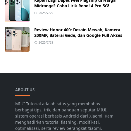
Kapan Lagi Dapet Feel Flagship di Harga
Midrange? Coba Lirik Reno14 Pro 5G!
2025/7/29
Review Honor 400: Desain Mewah, Kamera
200MP, Baterai Gede, dan Google Full Akses
2025/7/29
ABOUT US
MIUI Tutorial adalah situs yang membahas
berbagai tips, trik, dan panduan seputar MIUI,
sistem operasi berbasis Android dari Xiaomi. Kami
menghadirkan tutorial flashing, modifikasi,
optimalisasi, serta review perangkat Xiaomi.