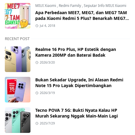
MIUI Xiaomi
,
Redmi Family
,
Seputar Info MIUI Xiaomi
Apa Perbedaan MEE7, MEG7, dan MEG7 TAM
pada Xiaomi Redmi 5 Plus? Benarkah MEG7
TAM Tidak Bisa Unlock Bootloader?
Jul 4, 2018
RECENT POST
Realme 16 Pro Plus, HP Estetik dengan
Kamera 200MP dan Baterai Badak
2026/3/20
Bukan Sekadar Upgrade, Ini Alasan Redmi
Note 15 Pro Layak Dipertimbangkan
2026/3/19
Tecno POVA 7 5G: Bukti Nyata Kalau HP
Murah Sekarang Nggak Main-Main Lagi
2025/7/29