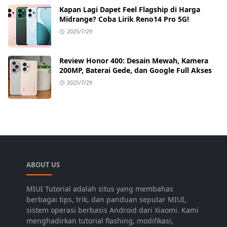
Kapan Lagi Dapet Feel Flagship di Harga
Midrange? Coba Lirik Reno14 Pro 5G!
2025/7/29
Review Honor 400: Desain Mewah, Kamera
200MP, Baterai Gede, dan Google Full Akses
2025/7/29
ABOUT US
MIUI Tutorial adalah situs yang membahas
berbagai tips, trik, dan panduan seputar MIUI,
sistem operasi berbasis Android dari Xiaomi. Kami
menghadirkan tutorial flashing, modifikasi,