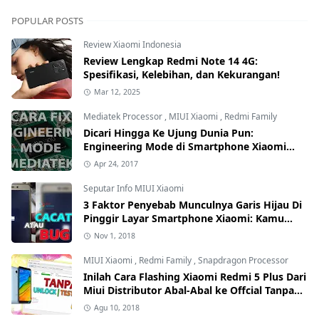
POPULAR POSTS
Review Xiaomi Indonesia
Review Lengkap Redmi Note 14 4G:
Spesifikasi, Kelebihan, dan Kekurangan!
Mar 12, 2025
Mediatek Processor
,
MIUI Xiaomi
,
Redmi Family
Dicari Hingga Ke Ujung Dunia Pun:
Engineering Mode di Smartphone Xiaomi
Kamu Hilang? Ini Tutorial Cara
Apr 24, 2017
Mengembalikannya
Seputar Info MIUI Xiaomi
3 Faktor Penyebab Munculnya Garis Hijau Di
Pinggir Layar Smartphone Xiaomi: Kamu
yang Mana?
Nov 1, 2018
MIUI Xiaomi
,
Redmi Family
,
Snapdragon Processor
Inilah Cara Flashing Xiaomi Redmi 5 Plus Dari
Miui Distributor Abal-Abal ke Offcial Tanpa
Test Point dan Tanpa Unlock Bootloader
Agu 10, 2018