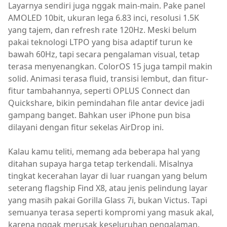
Layarnya sendiri juga nggak main-main. Pake panel
AMOLED 10bit, ukuran lega 6.83 inci, resolusi 1.5K
yang tajem, dan refresh rate 120Hz. Meski belum
pakai teknologi LTPO yang bisa adaptif turun ke
bawah 60Hz, tapi secara pengalaman visual, tetap
terasa menyenangkan. ColorOS 15 juga tampil makin
solid. Animasi terasa fluid, transisi lembut, dan fitur-
fitur tambahannya, seperti OPLUS Connect dan
Quickshare, bikin pemindahan file antar device jadi
gampang banget. Bahkan user iPhone pun bisa
dilayani dengan fitur sekelas AirDrop ini.
Kalau kamu teliti, memang ada beberapa hal yang
ditahan supaya harga tetap terkendali. Misalnya
tingkat kecerahan layar di luar ruangan yang belum
seterang flagship Find X8, atau jenis pelindung layar
yang masih pakai Gorilla Glass 7i, bukan Victus. Tapi
semuanya terasa seperti kompromi yang masuk akal,
karena nggak merusak keseluruhan pengalaman.