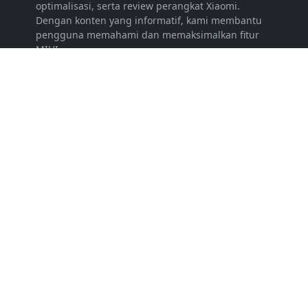
optimalisasi, serta review perangkat Xiaomi.
Dengan konten yang informatif, kami membantu
pengguna memahami dan memaksimalkan fitur
MIUI.
LEARN MORE
Periklanan
Disclaimer
Persyaratan Layanan
Kebijakan Privasi
FOLLOW US