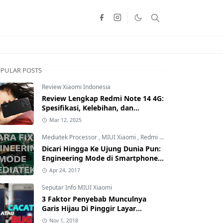
PULAR POSTS
Review Xiaomi Indonesia
Review Lengkap Redmi Note 14 4G:
Spesifikasi, Kelebihan, dan
Kekurangan!
Mar 12, 2025
Mediatek Processor
,
MIUI Xiaomi
,
Redmi Family
Dicari Hingga Ke Ujung Dunia Pun:
Engineering Mode di Smartphone
Xiaomi Kamu Hilang? Ini Tutorial
Apr 24, 2017
Cara Mengembalikannya
Seputar Info MIUI Xiaomi
3 Faktor Penyebab Munculnya
Garis Hijau Di Pinggir Layar
Smartphone Xiaomi: Kamu yang
Nov 1, 2018