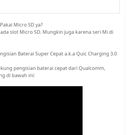
a Pakai Micro SD ya?
ap ada slot Micro SD. Mungkin juga karena seri Mi di
isian Baterai Super Cepat a.k.a Quic Charging 3.0
dukung pengisian baterai cepat dari Qualcomm,
g di bawah ini: