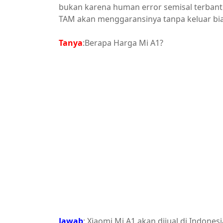
bukan karena human error semisal terbanti
TAM akan menggaransinya tanpa keluar bi
Tanya
:Berapa Harga Mi A1?
Jawab
: Xiaomi Mi A1 akan dijual di Indone