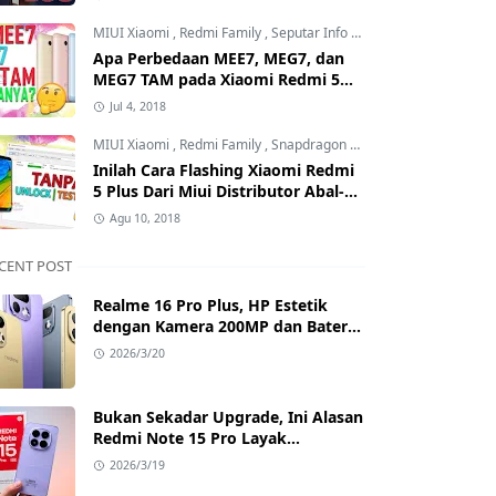
Mana?
MIUI Xiaomi
,
Redmi Family
,
Seputar Info MIUI Xiaomi
Apa Perbedaan MEE7, MEG7, dan
MEG7 TAM pada Xiaomi Redmi 5
Plus? Benarkah MEG7 TAM Tidak
Jul 4, 2018
Bisa Unlock Bootloader?
MIUI Xiaomi
,
Redmi Family
,
Snapdragon Processor
Inilah Cara Flashing Xiaomi Redmi
5 Plus Dari Miui Distributor Abal-
Abal ke Offcial Tanpa Test Point
Agu 10, 2018
dan Tanpa Unlock Bootloader
CENT POST
Realme 16 Pro Plus, HP Estetik
dengan Kamera 200MP dan Baterai
Badak
2026/3/20
Bukan Sekadar Upgrade, Ini Alasan
Redmi Note 15 Pro Layak
Dipertimbangkan
2026/3/19