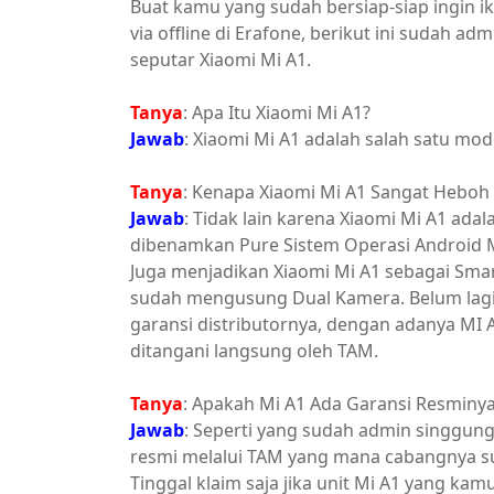
Buat kamu yang sudah bersiap-siap ingin i
via offline di Erafone, berikut ini sudah a
seputar Xiaomi Mi A1.
Tanya
: Apa Itu Xiaomi Mi A1?
Jawab
: Xiaomi Mi A1 adalah salah satu mo
Tanya
: Kenapa Xiaomi Mi A1 Sangat Heboh 
Jawab
: Tidak lain karena Xiaomi Mi A1 ad
dibenamkan Pure Sistem Operasi Android Mu
Juga menjadikan Xiaomi Mi A1 sebagai Sma
sudah mengusung Dual Kamera. Belum lagi 
garansi distributornya, dengan adanya MI 
ditangani langsung oleh TAM.
Tanya
: Apakah Mi A1 Ada Garansi Resminy
Jawab
: Seperti yang sudah admin singgung 
resmi melalui TAM yang mana cabangnya su
Tinggal klaim saja jika unit Mi A1 yang kam