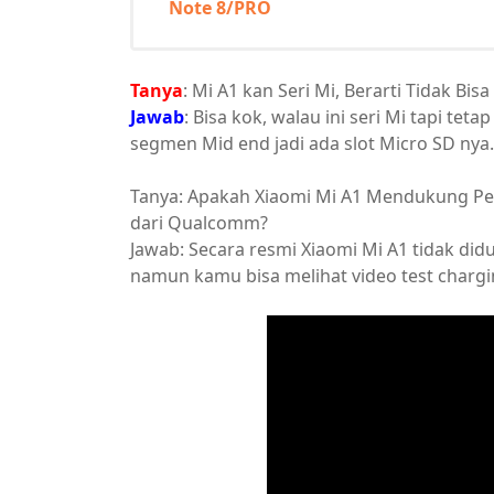
Note 8/PRO
Tanya
: Mi A1 kan Seri Mi, Berarti Tidak Bis
Jawab
: Bisa kok, walau ini seri Mi tapi tet
segmen Mid end jadi ada slot Micro SD nya.
Tanya: Apakah Xiaomi Mi A1 Mendukung Peng
dari Qualcomm?
Jawab: Secara resmi Xiaomi Mi A1 tidak di
namun kamu bisa melihat video test chargin