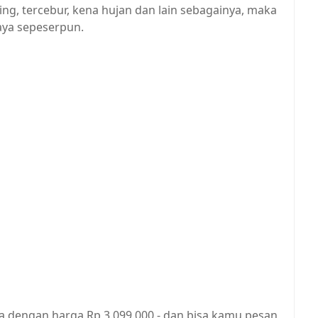
ng, tercebur, kena hujan dan lain sebagainya, maka
aya sepeserpun.
sia dengan harga Rp 3.099.000,- dan bisa kamu pesan