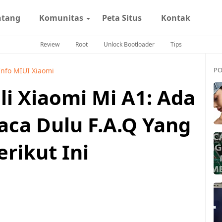
ntang
Komunitas
Peta Situs
Kontak
Review
Root
Unlock Bootloader
Tips
PO
Info MIUI Xiaomi
 Xiaomi Mi A1: Ada
ca Dulu F.A.Q Yang
rikut Ini